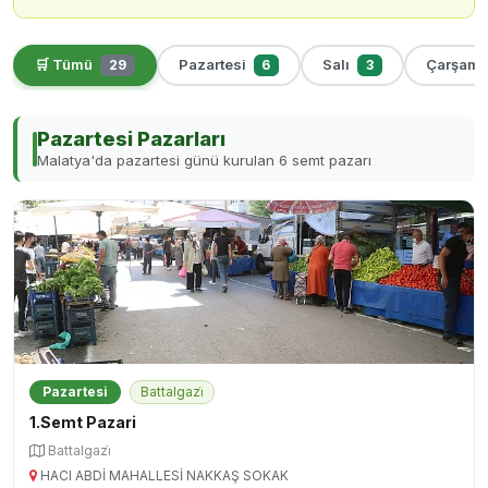
🛒 Tümü
Pazartesi
Salı
Çarşam
29
6
3
Pazartesi Pazarları
Malatya'da pazartesi günü kurulan 6 semt pazarı
Pazartesi
Battalgazi̇
1.Semt Pazari
Battalgazi̇
HACI ABDİ MAHALLESİ NAKKAŞ SOKAK