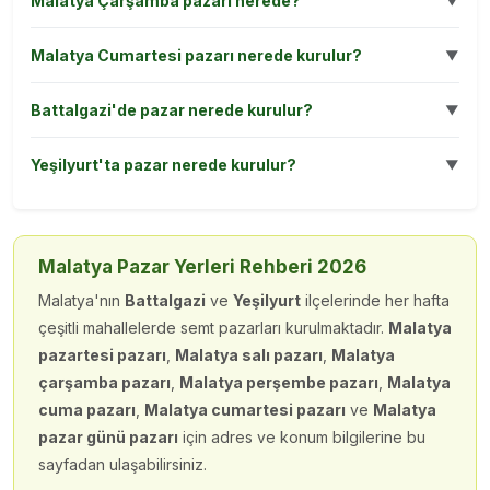
Malatya'nın
Battalgazi
ve
Yeşilyurt
ilçelerinde her hafta
çeşitli mahallelerde semt pazarları kurulmaktadır.
Malatya
pazartesi pazarı
,
Malatya salı pazarı
,
Malatya
çarşamba pazarı
,
Malatya perşembe pazarı
,
Malatya
cuma pazarı
,
Malatya cumartesi pazarı
ve
Malatya
pazar günü pazarı
için adres ve konum bilgilerine bu
sayfadan ulaşabilirsiniz.
Pazar yerleri genellikle mahalle aralarında kurulur; taze
sebze, meyve, giyim ve ev eşyası satışı yapılır. Veriler
T.C. Ticaret Bakanlığı Hal Kayıt Sistemi (hal.gov.tr)
'ndan
otomatik olarak alınmaktadır.
Yorum Yaz