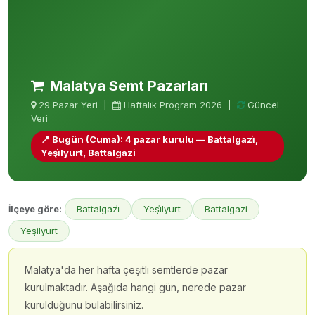
Malatya Semt Pazarları
29 Pazar Yeri |
Haftalık Program 2026 |
Güncel
Veri
📍 Bugün (Cuma): 4 pazar kurulu — Battalgazi̇,
Yeşi̇lyurt, Battalgazi
Battalgazi̇
Yeşi̇lyurt
Battalgazi
İlçeye göre:
Yeşilyurt
Malatya'da her hafta çeşitli semtlerde pazar
kurulmaktadır. Aşağıda hangi gün, nerede pazar
kurulduğunu bulabilirsiniz.