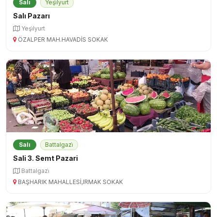
Salı
Yeşi̇lyurt
Salı Pazarı
Yeşi̇lyurt
ÖZALPER MAH.HAVADİS SOKAK
Salı
Battalgazi̇
Sali 3. Semt Pazari
Battalgazi̇
BAŞHARIK MAHALLESİ,IRMAK SOKAK