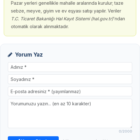
0
/2000
Yorum Gönder
* Yorumunuz onaylandıktan sonra
yayımlanır.
MALATYA PORTAL
Malatya Portalı
Malatya'nın haber, altın, döviz, hava durumu ve yerel bilgi kaynağı.
Hakkımızda
|
Künye
|
Gizlilik Politikası
|
Çerez Politikası
|
Site Haritası
Hızlı Erişim
Malatya Haberleri