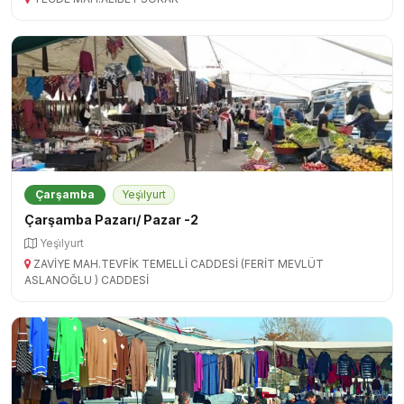
Çarşamba
Yeşi̇lyurt
Çarşamba Pazarı/ Pazar -2
Yeşi̇lyurt
ZAVİYE MAH.TEVFİK TEMELLİ CADDESİ (FERİT MEVLÜT
ASLANOĞLU ) CADDESİ