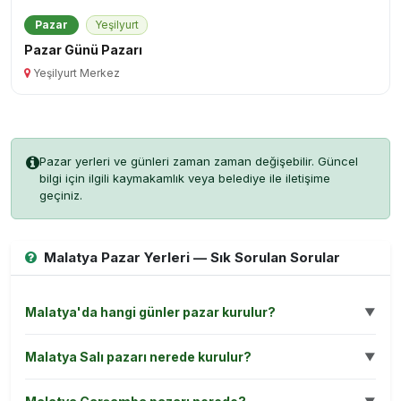
Malatya Pazar Yerleri — Sık Sorulan Sorular
Malatya'da hangi günler pazar kurulur?
▼
Malatya Salı pazarı nerede kurulur?
▼
Malatya Çarşamba pazarı nerede?
▼
Malatya Cumartesi pazarı nerede kurulur?
▼
Battalgazi'de pazar nerede kurulur?
▼
Yeşilyurt'ta pazar nerede kurulur?
▼
Malatya Pazar Yerleri Rehberi 2026