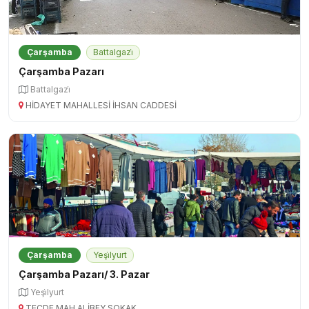
Çarşamba
Battalgazi̇
Çarşamba Pazarı
Battalgazi̇
HİDAYET MAHALLESİ İHSAN CADDESİ
Çarşamba
Yeşi̇lyurt
Çarşamba Pazarı/ 3. Pazar
Yeşi̇lyurt
TECDE MAH.ALİBEY SOKAK