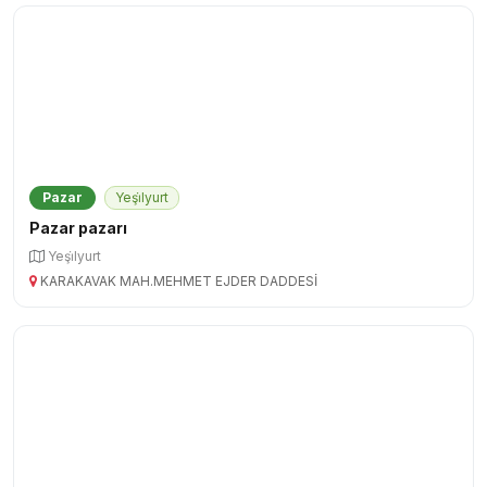
Pazar
Yeşi̇lyurt
Pazar pazarı
Yeşi̇lyurt
KARAKAVAK MAH.MEHMET EJDER DADDESİ
Pazar
Yeşilyurt
Pazar Günü Pazarı
Yeşilyurt Merkez
Pazar yerleri ve günleri zaman zaman değişebilir. Güncel
bilgi için ilgili kaymakamlık veya belediye ile iletişime
geçiniz.