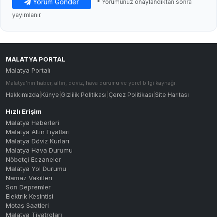
Malatya Altın Fiyatları
Malatya Döviz Kurları
Malatya Hava Durumu
Nöbetçi Eczaneler
Malatya Yol Durumu
Namaz Vakitleri
Son Depremler
Elektrik Kesintisi
Motaş Saatleri
Malatya Tiyatroları
Malatya Konserleri
İletişim
İletişim
Malatya
,
Türkiye
info@malatyawebsite.com.tr
Bize Yazın
© 2026 MALATYA PORTAL — Tüm hakları saklıdır.
| Malatya'nın dijital
haber ve bilgi portalı