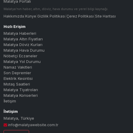
Malatya Portalı
Malatya'nın haber, altın, döviz, hava durumu ve yerel bilgi kaynağı.
Hakkımızda
|
Künye
|
Gizlilik Politikası
|
Çerez Politikası
|
Site Haritası
Hızlı Erişim
Malatya Haberleri
Malatya Altın Fiyatları
Malatya Döviz Kurları
Malatya Hava Durumu
Nöbetçi Eczaneler
Malatya Yol Durumu
Namaz Vakitleri
Son Depremler
Elektrik Kesintisi
Motaş Saatleri
Malatya Tiyatroları
Malatya Konserleri
İletişim
İletişim
Malatya
,
Türkiye
info@malatyawebsite.com.tr