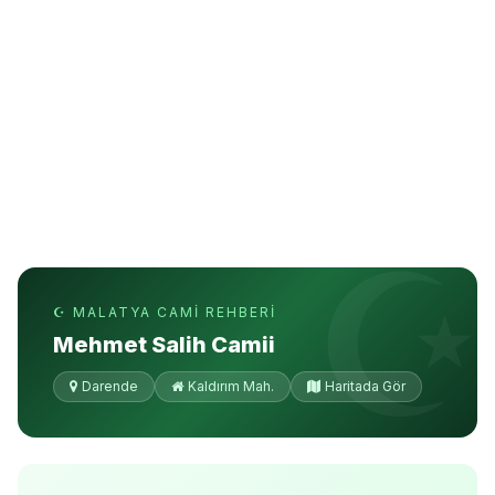
☪ MALATYA CAMI REHBERI
Mehmet Salih Camii
Darende
Kaldırım Mah.
Haritada Gör