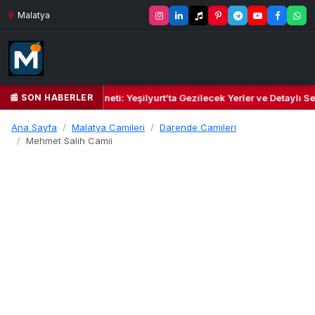
Malatya
📰 SON HABERLER
l Kalbi ve Kültür Cenneti: Yeşilyurt’ta Gezilecek Yerler ve Detaylı Sey
Ana Sayfa
Malatya Camileri
Darende Camileri
Mehmet Salih Camii