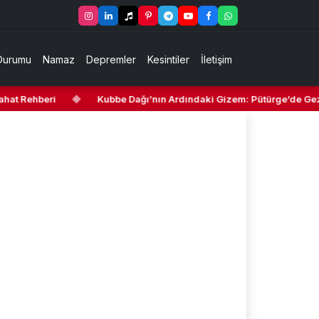
Durumu
Namaz
Depremler
Kesintiler
İletişim
t Rehberi
◆
Kubbe Dağı’nın Ardındaki Gizem: Pütürge’de Gezilec