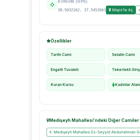
KONUM (GPS)
Maps'te Aç
38.5032162, 37.5452661
Özellikler
Tarihi Cami
Selatin Cami
Engelli Tuvaleti
Tekerlekli Giri
Kuran Kursu
Kadınlar Alan
Medişeyh Mahallesi'ndeki Diğer Camiler
☪ Medişeyh Mahallesi Es-Seyyid Abdurrahman Ga