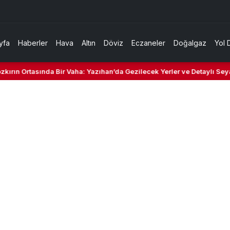
yfa
Haberler
Hava
Altın
Döviz
Eczaneler
Doğalgaz
Yol 
rın Ortasında Bir Vaha: Yazıhan’da Gezilecek Yerler ve Detaylı Seyaha