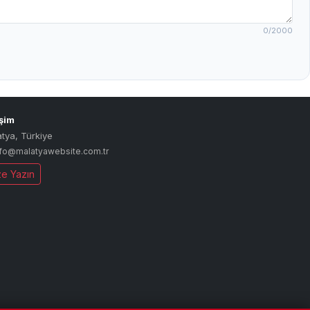
0
/2000
işim
atya
,
Türkiye
nfo@malatyawebsite.com.tr
ze Yazın