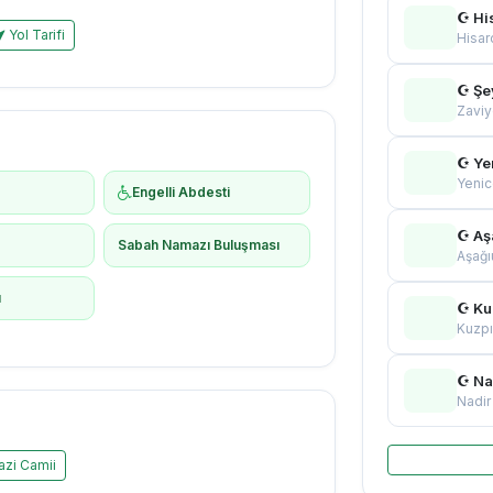
☪ Hi
Yol Tarifi
Hisar
☪ Şe
Zaviy
☪ Ye
Yenic
Engelli Abdesti
☪ Aş
ş
Sabah Namazı Buluşması
Aşağı
ı
☪ Ku
Kuzpı
☪ Na
Nadir
zi Camii