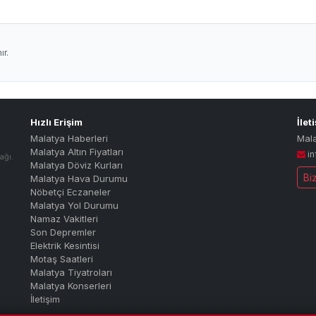
r.
Hızlı Erişim
İlet
Malatya Haberleri
Mal
Malatya Altın Fiyatları
i
ağı.
Malatya Döviz Kurları
Bi
Malatya Hava Durumu
Nöbetçi Eczaneler
Malatya Yol Durumu
Namaz Vakitleri
Son Depremler
Elektrik Kesintisi
Motaş Saatleri
Malatya Tiyatroları
Malatya Konserleri
İletişim