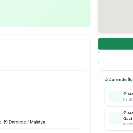
Darende İlç
☪ Me
Kaldı
☪ Me
Gazi
: 19 Darende / Malatya
Medi