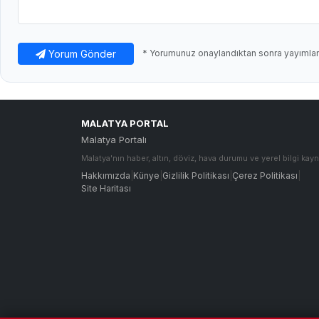
Yorum Gönder
* Yorumunuz onaylandıktan sonra yayımlanı
MALATYA PORTAL
Malatya Portalı
Malatya'nın haber, altın, döviz, hava durumu ve yerel bilgi kayn
Hakkımızda
|
Künye
|
Gizlilik Politikası
|
Çerez Politikası
|
Site Haritası