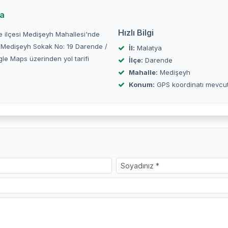
da
Hızlı Bilgi
de ilçesi Medişeyh Mahallesi'nde
i Medişeyh Sokak No: 19 Darende /
İl:
Malatya
e Maps üzerinden yol tarifi
İlçe:
Darende
Mahalle:
Medişeyh
Konum:
GPS koordinatı mevcu