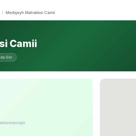
Medişeyh Mahallesi Camii
si Camii
ada Gör
eklenmemiştir