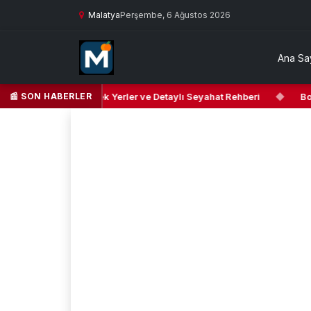
Malatya
Perşembe, 6 Ağustos 2026
Ana Sa
📰 SON HABERLER
Yeşilyurt’ta Gezilecek Yerler ve Detaylı Seyahat Rehberi
◆
Bozkı