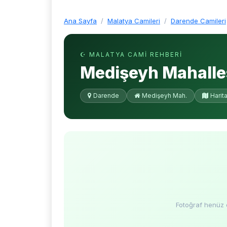
Ana Sayfa
Malatya Camileri
Darende Camileri
☪ MALATYA CAMI REHBERI
Medişeyh Mahalle
Darende
Medişeyh Mah.
Harit
Fotoğraf henüz 