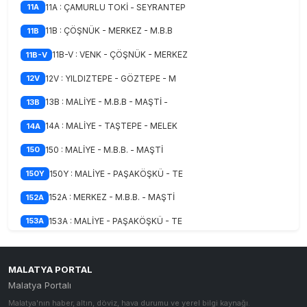
11A : ÇAMURLU TOKİ - SEYRANTEP
11A
11B : ÇÖŞNÜK - MERKEZ - M.B.B
11B
11B-V : VENK - ÇÖŞNÜK - MERKEZ
11B-V
12V : YILDIZTEPE - GÖZTEPE - M
12V
13B : MALİYE - M.B.B - MAŞTİ -
13B
14A : MALİYE - TAŞTEPE - MELEK
14A
150 : MALİYE - M.B.B. - MAŞTİ
150
150Y : MALİYE - PAŞAKÖŞKÜ - TE
150Y
152A : MERKEZ - M.B.B. - MAŞTİ
152A
153A : MALİYE - PAŞAKÖŞKÜ - TE
153A
153B : MALİYE - M.B.B. - MAŞTİ
153B
15A : AKPINAR - H.HALİL ÇİFTLİ
15A
MALATYA PORTAL
Malatya Portalı
16B : MALİYE - ORDUZU - BAHÇEB
16B
Malatya'nın haber, altın, döviz, hava durumu ve yerel bilgi kaynağı.