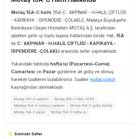
Motaş 15A-C hattı
(15A-C : AKPINAR - H.HALİL ÇİFTLİĞİ
- KAPIKAYA - İSPENDERE -ÇOLAKLI), Malatya Büyükşehir
Belediyesi Ulaşım Hizmetleri MOTAŞ A.Ş. tarafından
işletilen şehir içi toplu taşıma hatlarından biridir. Hat,
15A
ile
C : AKPINAR - H.HALİL ÇİFTLİĞİ - KAPIKAYA -
İSPENDERE -ÇOLAKLI
arasında sefer yapmaktadır.
Yukarıdaki tabloda
hafta içi (Pazartesi–Cuma)
,
Cumartesi
ve
Pazar
günlerine ait gidiş ve dönüş
hareket saatlerini bulabilirsiniz. Saatler
motas.com.tr
kaynağından alınmaktadır.
Motaş 15A-C saatleri
Motaş 15A-C hattı 2026
Malatya 15A-C otobüs saatleri
Motaş 15A-C gidiş dönüş
Motaş 15A-C pazar
Motaş 15A-C hafta içi
Sonraki Sefer