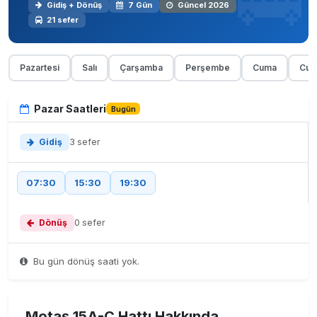
Gidiş + Dönüş
7 Gün
Güncel 2026
21 sefer
Pazartesi
Salı
Çarşamba
Perşembe
Cuma
Cum
Pazar Saatleri
Bugün
Gidiş
3 sefer
07:30
15:30
19:30
Dönüş
0 sefer
Bu gün dönüş saati yok.
Motaş 15A-C Hattı Hakkında