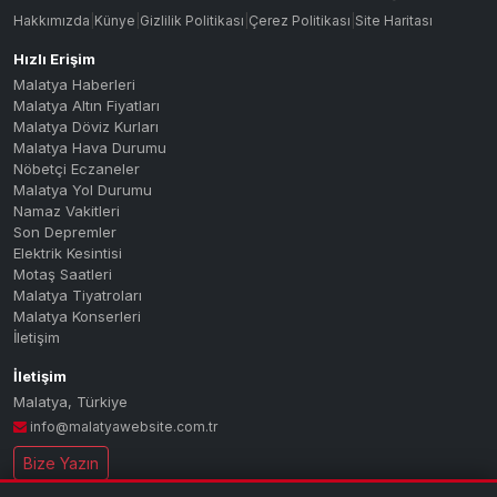
16C : İNÖNÜ UNV. - CANKOÇ
16C
Hakkımızda
|
Künye
|
Gizlilik Politikası
|
Çerez Politikası
|
Site Haritası
16K : MALİYE - ÇEVRE YOLU - TE
16K
Hızlı Erişim
Malatya Haberleri
16M : MALİYE - ÇEVRE YOLU - MA
16M
Malatya Altın Fiyatları
Malatya Döviz Kurları
17A : KARAKAVAK - M.B.B. - AKP
17A
Malatya Hava Durumu
Nöbetçi Eczaneler
17B : GÜNGÖR - FAHRİ KAYAHAN -
17B
Malatya Yol Durumu
17C : ŞENTEPE - TECDE - GÜNEY
17C
Namaz Vakitleri
Son Depremler
18A : MERKEZ - ÇİLESİZ - TECDE
18A
Elektrik Kesintisi
Motaş Saatleri
18A-Ç : MERKEZ - ÇİLESİZ - TEC
18A-C
Malatya Tiyatroları
Malatya Konserleri
MERKEZ - ÇİLESİZ - TECDE - GED
18A-Ç
İletişim
18A-K : MERKEZ - ÇİLESİZ - TEC
18A-K
İletişim
18B : MERKEZ - M.B.B. - DEVLET
18B
Malatya
,
Türkiye
info@malatyawebsite.com.tr
200 : AKPINAR - HANIMIN ÇİFTLİ
200
Bize Yazın
20A : MALİYE - PAŞAKÖŞKÜ - BAN
20A