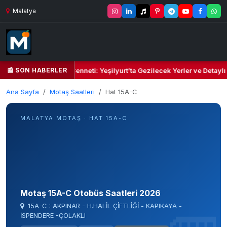
Malatya
📰 SON HABERLER
Yeşil Kalbi ve Kültür Cenneti: Yeşilyurt’ta Gezilecek Yerler ve Detaylı
Ana Sayfa
Motaş Saatleri
Hat 15A-C
MALATYA MOTAŞ · HAT 15A-C
Motaş 15A-C Otobüs Saatleri 2026
15A-C : AKPINAR - H.HALİL ÇİFTLİĞİ - KAPIKAYA -
İSPENDERE -ÇOLAKLI