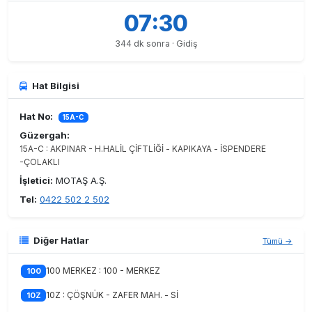
07:30
344 dk sonra · Gidiş
Hat Bilgisi
Hat No:
15A-C
Güzergah:
15A-C : AKPINAR - H.HALİL ÇİFTLİĞİ - KAPIKAYA - İSPENDERE
-ÇOLAKLI
İşletici:
MOTAŞ A.Ş.
Tel:
0422 502 2 502
Diğer Hatlar
Tümü →
100 MERKEZ : 100 - MERKEZ
100
10Z : ÇÖŞNÜK - ZAFER MAH. - Sİ
10Z