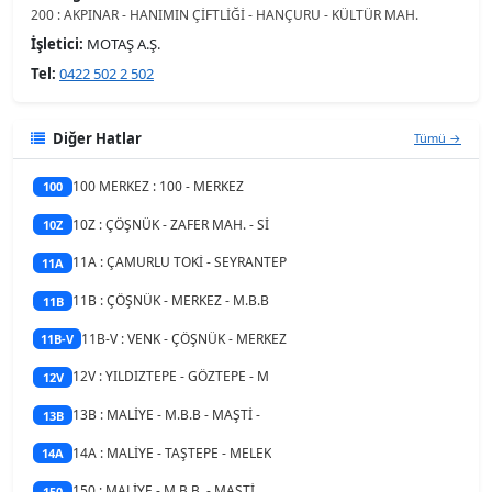
200 : AKPINAR - HANIMIN ÇİFTLİĞİ - HANÇURU - KÜLTÜR MAH.
İşletici:
MOTAŞ A.Ş.
Tel:
0422 502 2 502
Diğer Hatlar
Tümü →
100 MERKEZ : 100 - MERKEZ
100
10Z : ÇÖŞNÜK - ZAFER MAH. - Sİ
10Z
11A : ÇAMURLU TOKİ - SEYRANTEP
11A
11B : ÇÖŞNÜK - MERKEZ - M.B.B
11B
11B-V : VENK - ÇÖŞNÜK - MERKEZ
11B-V
12V : YILDIZTEPE - GÖZTEPE - M
12V
13B : MALİYE - M.B.B - MAŞTİ -
13B
14A : MALİYE - TAŞTEPE - MELEK
14A
150 : MALİYE - M.B.B. - MAŞTİ
150