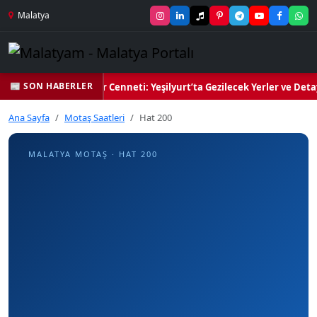
Malatya
📰 SON HABERLER
n Yeşil Kalbi ve Kültür Cenneti: Yeşilyurt’ta Gezilecek Yerler ve Deta
Ana Sayfa
Motaş Saatleri
Hat 200
MALATYA MOTAŞ · HAT 200