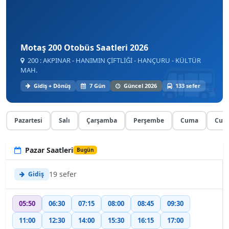
Motaş 200 Otobüs Saatleri 2026
200 : AKPINAR - HANIMIN ÇİFTLİĞİ - HANÇURU - KÜLTÜR
MAH.
Gidiş + Dönüş
7 Gün
Güncel 2026
133 sefer
Pazartesi
Salı
Çarşamba
Perşembe
Cuma
Cuma
Pazar Saatleri
Bugün
19 sefer
Gidiş
05:50
06:30
07:15
08:00
08:45
09:30
11:00
12:30
14:00
15:30
16:15
17:00