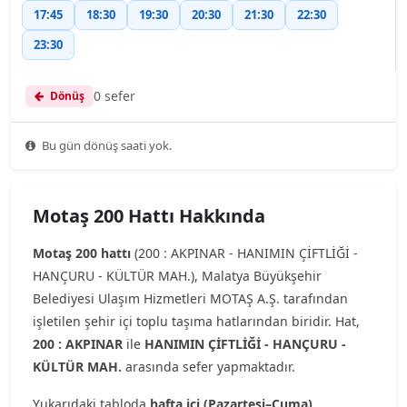
17:45
18:30
19:30
20:30
21:30
22:30
23:30
0 sefer
Dönüş
Bu gün dönüş saati yok.
Motaş 200 Hattı Hakkında
Motaş 200 hattı
(200 : AKPINAR - HANIMIN ÇİFTLİĞİ -
HANÇURU - KÜLTÜR MAH.), Malatya Büyükşehir
Belediyesi Ulaşım Hizmetleri MOTAŞ A.Ş. tarafından
işletilen şehir içi toplu taşıma hatlarından biridir. Hat,
200 : AKPINAR
ile
HANIMIN ÇİFTLİĞİ - HANÇURU -
KÜLTÜR MAH.
arasında sefer yapmaktadır.
Yukarıdaki tabloda
hafta içi (Pazartesi–Cuma)
,