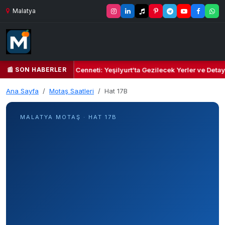
Malatya
📰 SON HABERLER
n Yeşil Kalbi ve Kültür Cenneti: Yeşilyurt’ta Gezilecek Yerler ve Detay
Ana Sayfa
Motaş Saatleri
Hat 17B
MALATYA MOTAŞ · HAT 17B