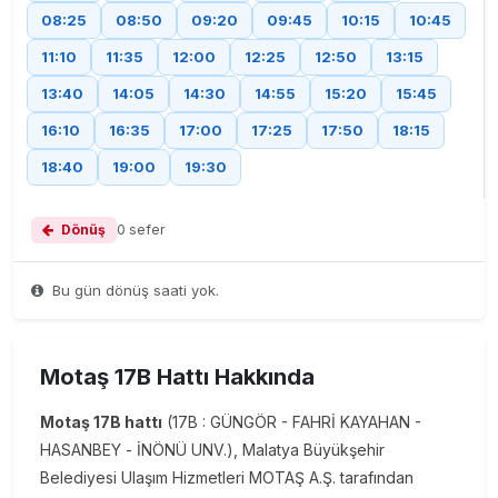
08:25
08:50
09:20
09:45
10:15
10:45
11:10
11:35
12:00
12:25
12:50
13:15
13:40
14:05
14:30
14:55
15:20
15:45
16:10
16:35
17:00
17:25
17:50
18:15
18:40
19:00
19:30
Dönüş
0 sefer
Bu gün dönüş saati yok.
Motaş 17B Hattı Hakkında
Motaş 17B hattı
(17B : GÜNGÖR - FAHRİ KAYAHAN -
HASANBEY - İNÖNÜ UNV.), Malatya Büyükşehir
Belediyesi Ulaşım Hizmetleri MOTAŞ A.Ş. tarafından