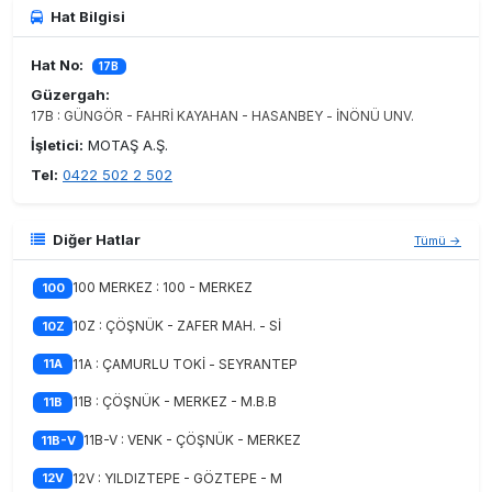
Hat Bilgisi
Hat No:
17B
Güzergah:
17B : GÜNGÖR - FAHRİ KAYAHAN - HASANBEY - İNÖNÜ UNV.
İşletici:
MOTAŞ A.Ş.
Tel:
0422 502 2 502
Diğer Hatlar
Tümü →
100 MERKEZ : 100 - MERKEZ
100
10Z : ÇÖŞNÜK - ZAFER MAH. - Sİ
10Z
11A : ÇAMURLU TOKİ - SEYRANTEP
11A
11B : ÇÖŞNÜK - MERKEZ - M.B.B
11B
11B-V : VENK - ÇÖŞNÜK - MERKEZ
11B-V
12V : YILDIZTEPE - GÖZTEPE - M
12V