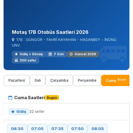
Motaş 17B Otobüs Saatleri 2026
17B : GÜNGÖR - FAHRİ KAYAHAN - HASANBEY - İNÖNÜ
UNV.
Gidiş + Dönüş
7 Gün
Güncel 2026
200 sefer
Bugün
Pazartesi
Salı
Çarşamba
Perşembe
Cuma
Cuma Saatleri
Bugün
Gidiş
32 sefer
06:30
07:05
07:35
07:50
08:05