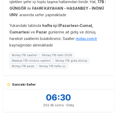
işletilen şehir içi toplu taşıma hatlarından biridir. Hat,
17B :
GÜNGÖR
ile
FAHRİ KAYAHAN - HASANBEY - İNÖNÜ
UNV.
arasında sefer yapmaktadır.
Yukarıdaki tabloda
hafta içi (Pazartesi–Cuma)
,
Cumartesi
ve
Pazar
günlerine ait gidiş ve dönüş
hareket saatlerini bulabilirsiniz. Saatler
motas.com.tr
kaynağından alınmaktadır.
Motaş 17B saatleri
Motaş 17B hattı 2026
Malatya 17B otobüs saatleri
Motaş 17B gidiş dönüş
Motaş 17B pazar
Motaş 17B hafta içi
Sonraki Sefer
06:30
202 dk sonra · Gidiş