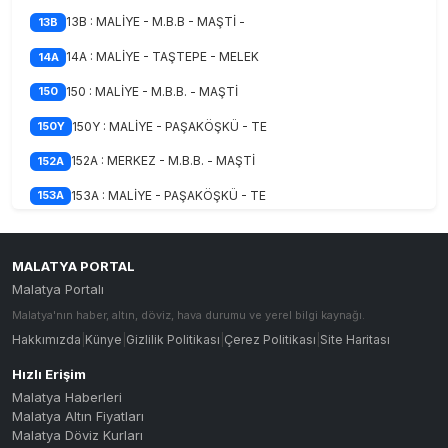
13B : MALİYE - M.B.B - MAŞTİ -
13B
14A : MALİYE - TAŞTEPE - MELEK
14A
150 : MALİYE - M.B.B. - MAŞTİ
150
150Y : MALİYE - PAŞAKÖŞKÜ - TE
150Y
152A : MERKEZ - M.B.B. - MAŞTİ
152A
153A : MALİYE - PAŞAKÖŞKÜ - TE
153A
153B : MALİYE - M.B.B. - MAŞTİ
153B
15A : AKPINAR - H.HALİL ÇİFTLİ
15A
MALATYA PORTAL
Malatya Portalı
15A-C : AKPINAR - H.HALİL ÇİFT
15A-C
Malatya'nın haber, altın, döviz, hava durumu ve yerel bilgi kaynağı.
16B : MALİYE - ORDUZU - BAHÇEB
16B
Hakkımızda
|
Künye
|
Gizlilik Politikası
|
Çerez Politikası
|
Site Haritası
16C : İNÖNÜ UNV. - CANKOÇ
16C
Hızlı Erişim
Malatya Haberleri
16K : MALİYE - ÇEVRE YOLU - TE
16K
Malatya Altın Fiyatları
Malatya Döviz Kurları
16M : MALİYE - ÇEVRE YOLU - MA
16M