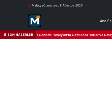
Malatya
Cumartesi, 8 Ağustos 2026
Ana Sa
📰 SON HABERLER
Yeşil Kalbi ve Kültür Cenneti: Yeşilyurt’ta Gezilecek Yerler ve Detaylı