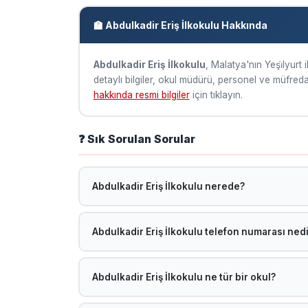
🏫 Abdulkadir Eriş İlkokulu Hakkında
Abdulkadir Eriş İlkokulu
, Malatya'nın Yeşi̇lyurt 
detaylı bilgiler, okul müdürü, personel ve müfredat 
hakkında resmi bilgiler
için tıklayın.
❓ Sık Sorulan Sorular
Abdulkadir Eriş İlkokulu nerede?
Abdulkadir Eriş İlkokulu, Malatya Yeşi̇lyurt ilçesin
Abdulkadir Eriş İlkokulu telefon numarası nedi
Telefon bilgisi sisteme henüz eklenmemiştir. MEB ok
Abdulkadir Eriş İlkokulu ne tür bir okul?
Abdulkadir Eriş İlkokulu, MEB'e bağlı bir İlkokul o