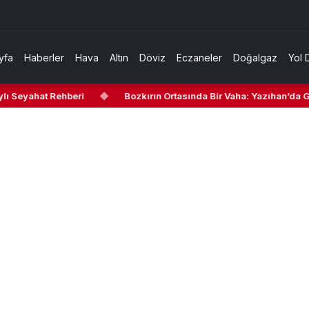
yfa
Haberler
Hava
Altın
Döviz
Eczaneler
Doğalgaz
Yol 
 Seyahat Rehberi
◆
Bozkırın Ortasında Bir Vaha: Yazıhan’da Gezi