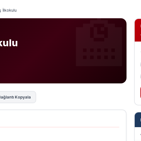
ş İlkokulu
kulu
ağlantı Kopyala