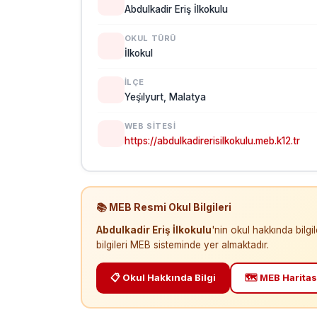
Abdulkadir Eriş İlkokulu
OKUL TÜRÜ
İlkokul
İLÇE
Yeşi̇lyurt, Malatya
WEB SITESI
https://abdulkadirerisilkokulu.meb.k12.tr
📚 MEB Resmi Okul Bilgileri
Abdulkadir Eriş İlkokulu
'nin okul hakkında bilg
bilgileri MEB sisteminde yer almaktadır.
📋 Okul Hakkında Bilgi
🗺️ MEB Haritas