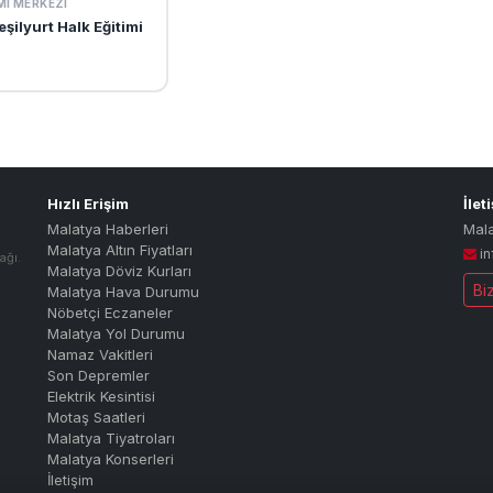
MI MERKEZI
şilyurt Halk Eğitimi
Hızlı Erişim
İlet
Malatya Haberleri
Mal
Malatya Altın Fiyatları
i
ağı.
Malatya Döviz Kurları
Bi
Malatya Hava Durumu
Nöbetçi Eczaneler
Malatya Yol Durumu
Namaz Vakitleri
Son Depremler
Elektrik Kesintisi
Motaş Saatleri
Malatya Tiyatroları
Malatya Konserleri
İletişim