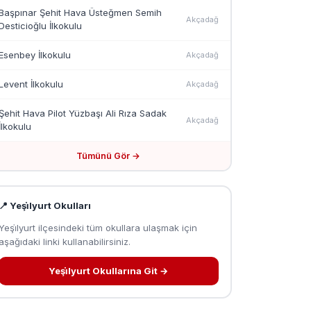
Başpınar Şehit Hava Üsteğmen Semih
Akçadağ
Desticioğlu İlkokulu
Esenbey İlkokulu
Akçadağ
Levent İlkokulu
Akçadağ
Şehit Hava Pilot Yüzbaşı Ali Rıza Sadak
Akçadağ
İlkokulu
Tümünü Gör →
📍 Yeşi̇lyurt Okulları
Yeşi̇lyurt ilçesindeki tüm okullara ulaşmak için
aşağıdaki linki kullanabilirsiniz.
Yeşi̇lyurt Okullarına Git →