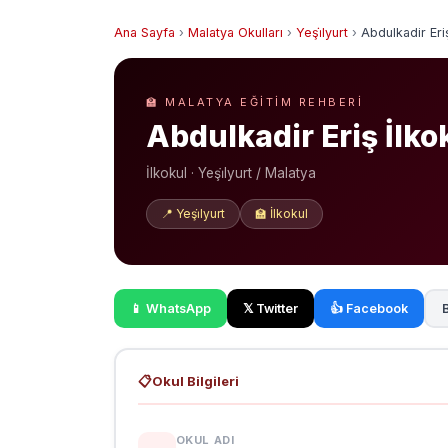
Ana Sayfa
›
Malatya Okulları
›
Yeşi̇lyurt
›
Abdulkadir Eri
🏫 MALATYA EĞITIM REHBERI
Abdulkadir Eriş İlko
İlkokul · Yeşi̇lyurt / Malatya
📍 Yeşi̇lyurt
🏫 İlkokul
📱 WhatsApp
𝕏 Twitter
👍 Facebook
B
📋
Okul Bilgileri
OKUL ADI