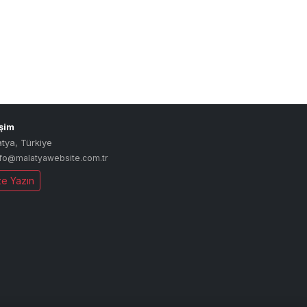
işim
atya
,
Türkiye
nfo@malatyawebsite.com.tr
ze Yazın