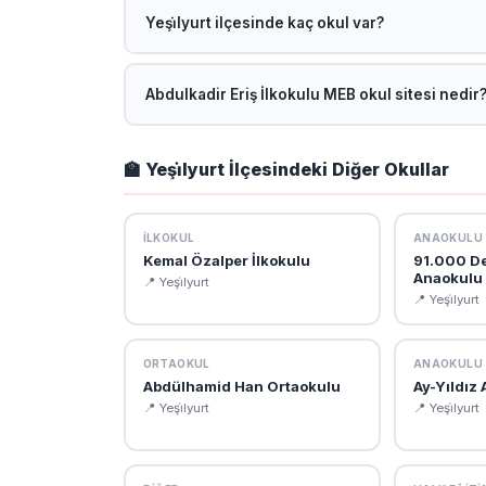
devam etmektedir.
Yeşi̇lyurt ilçesinde kaç okul var?
Malatya Yeşi̇lyurt ilçesinde toplam 228 okul bulun
ilce=YE%C5%9E%C4%B0LYURT adresinden ulaşab
Abdulkadir Eriş İlkokulu MEB okul sitesi nedir
Abdulkadir Eriş İlkokulu resmi MEB okul sitesi: htt
öğretmen kadrosu, vizyon-misyon ve kurumsal bilgi
🏫 Yeşi̇lyurt İlçesindeki Diğer Okullar
İLKOKUL
ANAOKULU
Kemal Özalper İlkokulu
91.000 De
Anaokulu
📍 Yeşi̇lyurt
📍 Yeşi̇lyurt
ORTAOKUL
ANAOKULU
Abdülhamid Han Ortaokulu
Ay-Yıldız
📍 Yeşi̇lyurt
📍 Yeşi̇lyurt