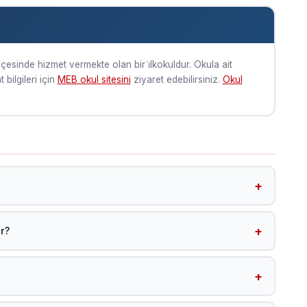
ilçesinde hizmet vermekte olan bir i̇lkokuldur. Okula ait
bilgileri için
MEB okul sitesini
ziyaret edebilirsiniz.
Okul
de yer almaktadır.
r?
ul sitesini ziyaret edebilirsiniz.
lup Malatya Yeşi̇lyurt ilçesinde 2026 yılında eğitim-öğretime