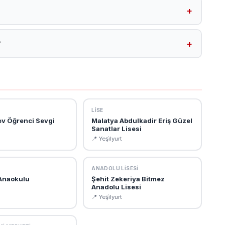
maktadır. Tüm Yeşi̇lyurt okullarına /malatya-okullar?
ilirsiniz.
?
ps://abdulkadirerisilkokulu.meb.k12.tr. Bu sitede okul müdürü,
lere ulaşabilirsiniz.
LISE
v Öğrenci Sevgi
Malatya Abdulkadir Eriş Güzel
Sanatlar Lisesi
📍 Yeşi̇lyurt
ANADOLU LISESI
 Anaokulu
Şehit Zekeriya Bitmez
Anadolu Lisesi
📍 Yeşi̇lyurt