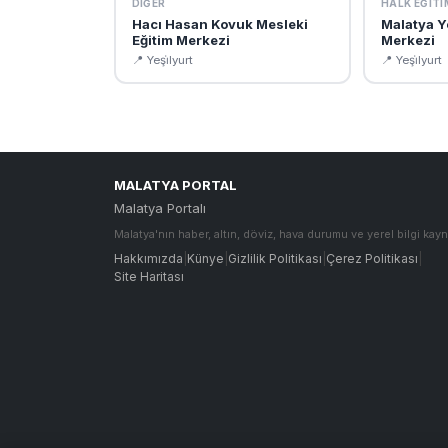
DIĞER
HALK EĞITI
Hacı Hasan Kovuk Mesleki
Malatya Ye
Eğitim Merkezi
Merkezi
📍 Yeşi̇lyurt
📍 Yeşi̇lyurt
MALATYA PORTAL
Malatya Portalı
Malatya'nın haber, altın, döviz, hava durumu ve yerel bilgi kayn
Hakkımızda
|
Künye
|
Gizlilik Politikası
|
Çerez Politikası
|
Site Haritası