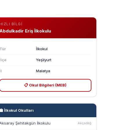
HIZLI BILGI
Abdulkadir Eriş İlkokulu
Tür
İlkokul
İlçe
Yeşi̇lyurt
İl
Malatya
📋 Okul Bilgileri (MEB)
🏫 İlkokul Okulları
Aksaray Şehitakgün İlkokulu
Akçadağ