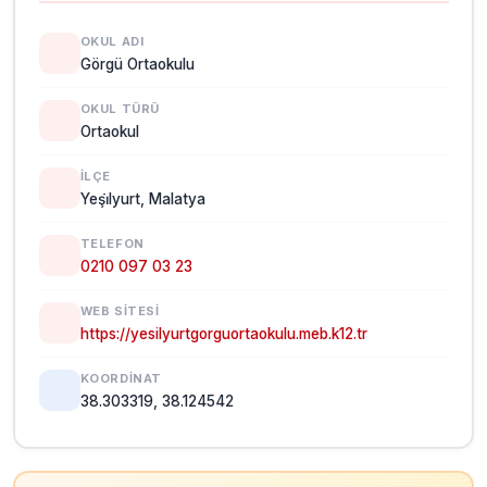
OKUL ADI
Görgü Ortaokulu
OKUL TÜRÜ
Ortaokul
İLÇE
Yeşi̇lyurt, Malatya
TELEFON
0210 097 03 23
WEB SITESI
https://yesilyurtgorguortaokulu.meb.k12.tr
KOORDINAT
38.303319, 38.124542