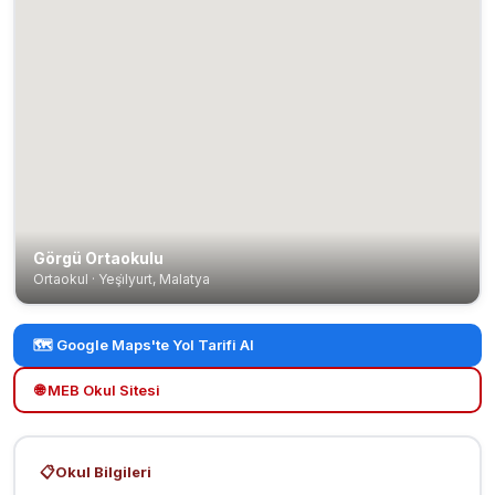
Görgü Ortaokulu
Ortaokul · Yeşi̇lyurt, Malatya
🗺️ Google Maps'te Yol Tarifi Al
🌐 MEB Okul Sitesi
📋
Okul Bilgileri