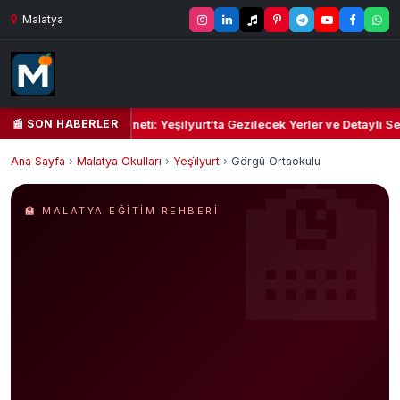
Malatya
📰 SON HABERLER
l Kalbi ve Kültür Cenneti: Yeşilyurt’ta Gezilecek Yerler ve Detaylı Sey
Ana Sayfa
›
Malatya Okulları
›
Yeşi̇lyurt
›
Görgü Ortaokulu
🏫 MALATYA EĞITIM REHBERI