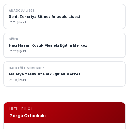
ANADOLU LISESI
Şehit Zekeriya Bitmez Anadolu Lisesi
📍 Yeşi̇lyurt
DIĞER
Hacı Hasan Kovuk Mesleki Eğitim Merkezi
📍 Yeşi̇lyurt
HALK EĞITIMI MERKEZI
Malatya Yeşilyurt Halk Eğitimi Merkezi
📍 Yeşi̇lyurt
HIZLI BILGI
Görgü Ortaokulu