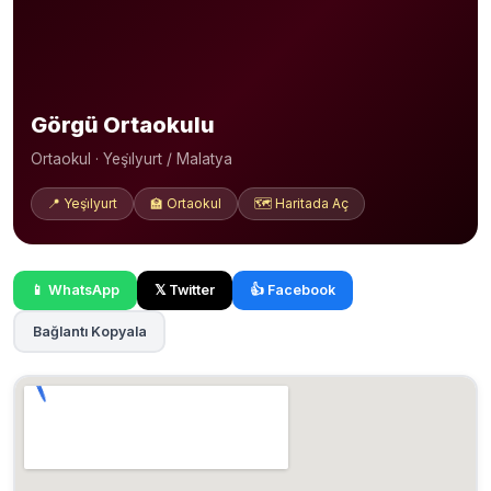
Görgü Ortaokulu
Ortaokul · Yeşi̇lyurt / Malatya
📍 Yeşi̇lyurt
🏫 Ortaokul
🗺️ Haritada Aç
📱 WhatsApp
𝕏 Twitter
👍 Facebook
Bağlantı Kopyala