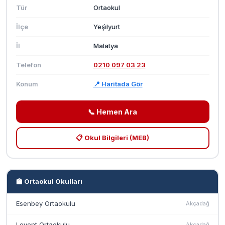
Tür
Ortaokul
İlçe
Yeşi̇lyurt
İl
Malatya
Telefon
0210 097 03 23
Konum
📍 Haritada Gör
📞 Hemen Ara
📋 Okul Bilgileri (MEB)
🏫 Ortaokul Okulları
Esenbey Ortaokulu
Akçadağ
Levent Ortaokulu
Akçadağ