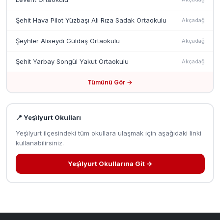
Şehit Hava Pilot Yüzbaşı Ali Rıza Sadak Ortaokulu
Akçadağ
Şeyhler Aliseydi Güldaş Ortaokulu
Akçadağ
Şehit Yarbay Songül Yakut Ortaokulu
Akçadağ
Tümünü Gör →
📍 Yeşi̇lyurt Okulları
Yeşi̇lyurt ilçesindeki tüm okullara ulaşmak için aşağıdaki linki
kullanabilirsiniz.
Yeşi̇lyurt Okullarına Git →