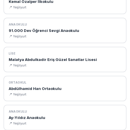
Kemal Özalper İlkokulu
📍 Yeşi̇lyurt
ANAOKULU
91.000 Dev Öğrenci Sevgi Anaokulu
📍 Yeşi̇lyurt
LISE
Malatya Abdulkadir Eriş Güzel Sanatlar Lisesi
📍 Yeşi̇lyurt
ORTAOKUL
Abdülhamid Han Ortaokulu
📍 Yeşi̇lyurt
ANAOKULU
Ay-Yıldız Anaokulu
📍 Yeşi̇lyurt