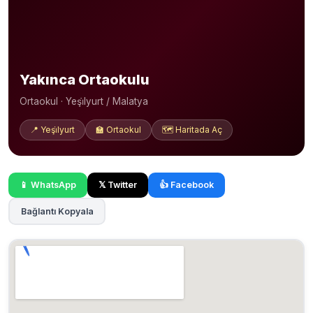
Yakınca Ortaokulu
Ortaokul · Yeşi̇lyurt / Malatya
📍 Yeşi̇lyurt
🏫 Ortaokul
🗺️ Haritada Aç
📱 WhatsApp
𝕏 Twitter
👍 Facebook
Bağlantı Kopyala