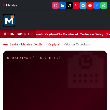
Malatya
📰 SON HABERLER
il Kalbi ve Kültür Cenneti: Yeşilyurt’ta Gezilecek Yerler ve Detaylı Se
Ana Sayfa
›
Malatya Okulları
›
Yeşi̇lyurt
›
Yakınca Ortaokulu
🏫 MALATYA EĞITIM REHBERI