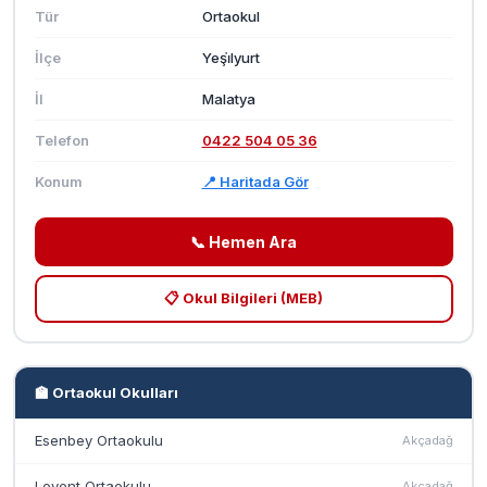
Tür
Ortaokul
İlçe
Yeşi̇lyurt
İl
Malatya
Telefon
0422 504 05 36
Konum
📍 Haritada Gör
📞 Hemen Ara
📋 Okul Bilgileri (MEB)
🏫 Ortaokul Okulları
Esenbey Ortaokulu
Akçadağ
Levent Ortaokulu
Akçadağ