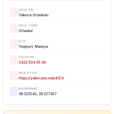
OKUL ADI
Yakınca Ortaokulu
OKUL TÜRÜ
Ortaokul
İLÇE
Yeşi̇lyurt, Malatya
TELEFON
0422 504 05 36
WEB SITESI
https://yakincaoo.meb.k12.tr
KOORDINAT
38.322540, 38.227287