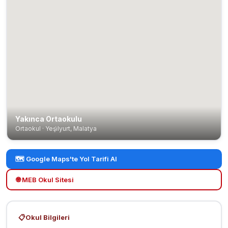
Yakınca Ortaokulu
Ortaokul · Yeşi̇lyurt, Malatya
🗺️ Google Maps'te Yol Tarifi Al
🌐 MEB Okul Sitesi
📋
Okul Bilgileri