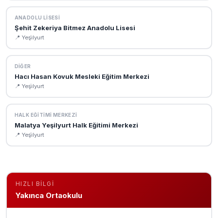
ANADOLU LISESI
Şehit Zekeriya Bitmez Anadolu Lisesi
📍 Yeşi̇lyurt
DIĞER
Hacı Hasan Kovuk Mesleki Eğitim Merkezi
📍 Yeşi̇lyurt
HALK EĞITIMI MERKEZI
Malatya Yeşilyurt Halk Eğitimi Merkezi
📍 Yeşi̇lyurt
HIZLI BILGI
Yakınca Ortaokulu