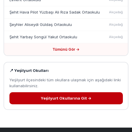
Şehit Hava Pilot Yüzbaşı Ali Rıza Sadak Ortaokulu
Akçadağ
Şeyhler Aliseydi Güldaş Ortaokulu
Akçadağ
Şehit Yarbay Songül Yakut Ortaokulu
Akçadağ
Tümünü Gör →
📍 Yeşi̇lyurt Okulları
Yeşi̇lyurt ilçesindeki tüm okullara ulaşmak için aşağıdaki linki
kullanabilirsiniz.
Yeşi̇lyurt Okullarına Git →