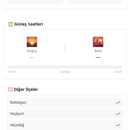
🌅 Güneş Saatleri
🌄
🌇
|
Doğuş
Batış
—
—
00:00
Gündüz
24:00
Diğer İlçeler
Battalgazi
—°
Yeşilyurt
—°
Akçadağ
—°