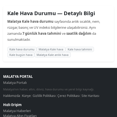
Kale Hava Durumu — Detaylı Bilgi
Malatya Kale hava durumu
sayfasında anlık sıcaklık, nem,
rüzgar, basınç ve UV indeksi bilgilerine ulaşabilirsiniz. Aynı
zamanda
7 günlük hava tahmini
ve
saatlik dağılım
da
sunulmaktadır.
Kale hava durumu
Malatya Kale hava
Kale hava tahmini
Kale bugün hava
Malatya Kale anlık hava
MALATYA PORTAL
Malatya Portalı
Malatya'nın haber, altın, döviz, hava durumu ve yerel bilgi kaynağı.
Hakkımızda
|
Künye
|
Gizlilik Politikası
|
Çerez Politikası
|
Site Haritası
Hızlı Erişim
Malatya Haberleri
Malatya Altın Fiyatları