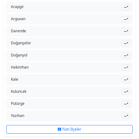
Arapgir
—°
Arguvan
—°
Darende
—°
Doğanşehir
—°
Doğanyol
—°
Hekimhan
—°
Kale
—°
Kuluncak
—°
Pütürge
—°
Yazıhan
—°
Tüm İlçeler