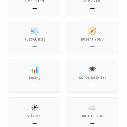
HISSEDILEN
NEM ORANI
—
—
💨
🧭
RÜZGAR HIZI
RÜZGAR YÖNÜ
—
—
📊
👁️
BASINÇ
GÖRÜŞ MESAFESI
—
—
☀️
☁️
UV İNDEKSI
BULUTLULUK
—
—