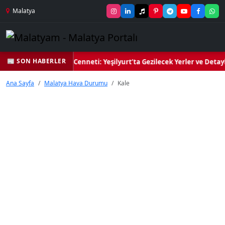
Malatya
📰 SON HABERLER
Yeşil Kalbi ve Kültür Cenneti: Yeşilyurt’ta Gezilecek Yerler ve Detayl
Ana Sayfa
Malatya Hava Durumu
Kale