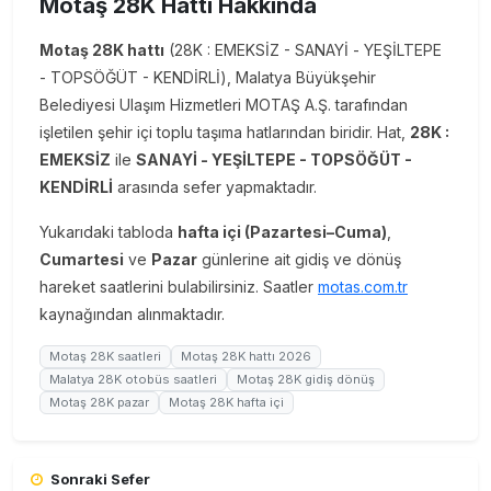
Motaş 28K Hattı Hakkında
Motaş 28K hattı
(28K : EMEKSİZ - SANAYİ - YEŞİLTEPE
- TOPSÖĞÜT - KENDİRLİ), Malatya Büyükşehir
Belediyesi Ulaşım Hizmetleri MOTAŞ A.Ş. tarafından
işletilen şehir içi toplu taşıma hatlarından biridir. Hat,
28K :
EMEKSİZ
ile
SANAYİ - YEŞİLTEPE - TOPSÖĞÜT -
KENDİRLİ
arasında sefer yapmaktadır.
Yukarıdaki tabloda
hafta içi (Pazartesi–Cuma)
,
Cumartesi
ve
Pazar
günlerine ait gidiş ve dönüş
hareket saatlerini bulabilirsiniz. Saatler
motas.com.tr
kaynağından alınmaktadır.
Motaş 28K saatleri
Motaş 28K hattı 2026
Malatya 28K otobüs saatleri
Motaş 28K gidiş dönüş
Motaş 28K pazar
Motaş 28K hafta içi
Sonraki Sefer