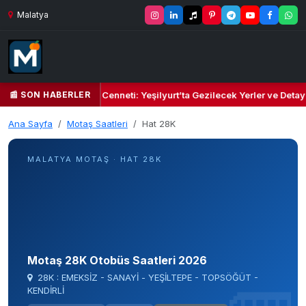
Malatya
📰 SON HABERLER
n Yeşil Kalbi ve Kültür Cenneti: Yeşilyurt’ta Gezilecek Yerler ve Detay
Ana Sayfa
Motaş Saatleri
Hat 28K
MALATYA MOTAŞ · HAT 28K
Motaş 28K Otobüs Saatleri 2026
28K : EMEKSİZ - SANAYİ - YEŞİLTEPE - TOPSÖĞÜT -
KENDİRLİ