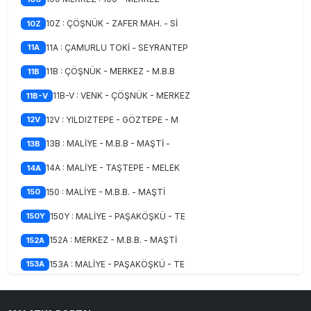
10Z : ÇÖŞNÜK - ZAFER MAH. - Sİ
10Z
11A : ÇAMURLU TOKİ - SEYRANTEP
11A
11B : ÇÖŞNÜK - MERKEZ - M.B.B
11B
11B-V : VENK - ÇÖŞNÜK - MERKEZ
11B-V
12V : YILDIZTEPE - GÖZTEPE - M
12V
13B : MALİYE - M.B.B - MAŞTİ -
13B
14A : MALİYE - TAŞTEPE - MELEK
14A
150 : MALİYE - M.B.B. - MAŞTİ
150
150Y : MALİYE - PAŞAKÖŞKÜ - TE
150Y
152A : MERKEZ - M.B.B. - MAŞTİ
152A
153A : MALİYE - PAŞAKÖŞKÜ - TE
153A
153B : MALİYE - M.B.B. - MAŞTİ
153B