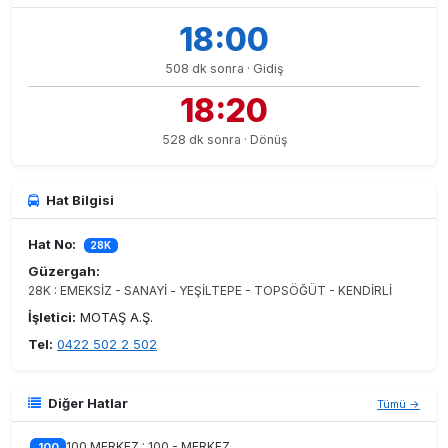
18:00
508 dk sonra · Gidiş
18:20
528 dk sonra · Dönüş
Hat Bilgisi
Hat No:
28K
Güzergah:
28K : EMEKSİZ - SANAYİ - YEŞİLTEPE - TOPSÖĞÜT - KENDİRLİ
İşletici:
MOTAŞ A.Ş.
Tel:
0422 502 2 502
Diğer Hatlar
Tümü →
100 MERKEZ : 100 - MERKEZ
100