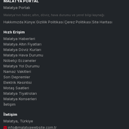
15A : AKPINAR - H.HALİL ÇİFTLİ
15A
MALATYA PORTAL
Malatya Portalı
15A-C : AKPINAR - H.HALİL ÇİFT
15A-C
Malatya'nın haber, altın, döviz, hava durumu ve yerel bilgi kaynağı.
16B : MALİYE - ORDUZU - BAHÇEB
16B
Hakkımızda
|
Künye
|
Gizlilik Politikası
|
Çerez Politikası
|
Site Haritası
16C : İNÖNÜ UNV. - CANKOÇ
16C
Hızlı Erişim
Malatya Haberleri
16K : MALİYE - ÇEVRE YOLU - TE
16K
Malatya Altın Fiyatları
Malatya Döviz Kurları
16M : MALİYE - ÇEVRE YOLU - MA
16M
Malatya Hava Durumu
Nöbetçi Eczaneler
17A : KARAKAVAK - M.B.B. - AKP
17A
Malatya Yol Durumu
17B : GÜNGÖR - FAHRİ KAYAHAN -
17B
Namaz Vakitleri
Son Depremler
17C : ŞENTEPE - TECDE - GÜNEY
17C
Elektrik Kesintisi
Motaş Saatleri
18A : MERKEZ - ÇİLESİZ - TECDE
18A
Malatya Tiyatroları
Malatya Konserleri
18A-Ç : MERKEZ - ÇİLESİZ - TEC
18A-C
İletişim
MERKEZ - ÇİLESİZ - TECDE - GED
18A-Ç
İletişim
18A-K : MERKEZ - ÇİLESİZ - TEC
18A-K
Malatya
,
Türkiye
info@malatyawebsite.com.tr