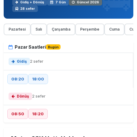
Gidiş + Dönüş
7 Gün
Güncel 2026
28 sefer
Pazartesi
Salı
Çarşamba
Perşembe
Cuma
Cum
Pazar Saatleri
Bugün
Gidiş
2 sefer
08:20
18:00
Dönüş
2 sefer
08:50
18:20