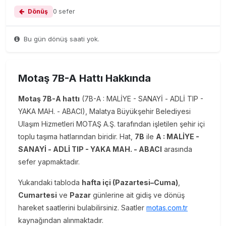
Dönüş
0 sefer
Bu gün dönüş saati yok.
Motaş 7B-A Hattı Hakkında
Motaş 7B-A hattı
(7B-A : MALİYE - SANAYİ - ADLİ TIP -
YAKA MAH. - ABACI), Malatya Büyükşehir Belediyesi
Ulaşım Hizmetleri MOTAŞ A.Ş. tarafından işletilen şehir içi
toplu taşıma hatlarından biridir. Hat,
7B
ile
A : MALİYE -
SANAYİ - ADLİ TIP - YAKA MAH. - ABACI
arasında
sefer yapmaktadır.
Yukarıdaki tabloda
hafta içi (Pazartesi–Cuma)
,
Cumartesi
ve
Pazar
günlerine ait gidiş ve dönüş
hareket saatlerini bulabilirsiniz. Saatler
motas.com.tr
kaynağından alınmaktadır.