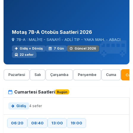
Motaş 7B-A Otobüs Saatleri 2026
7B-A : MALİYE - SANAYİ - ADLİ TIP - YAKA MAH. - ABACI
Gidiş + Dönüş
7 Gün
Güncel 2026
22 sefer
Pazartesi
Salı
Çarşamba
Perşembe
Cuma
Cum
Cumartesi Saatleri
Bugün
Gidiş
4 sefer
06:20
08:40
13:00
19:00