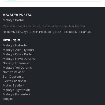
153B : MALİYE - M.B.B. - MAŞTİ
153B
15A : AKPINAR - H.HALİL ÇİFTLİ
15A
MALATYA PORTAL
Malatya Portalı
15A-C : AKPINAR - H.HALİL ÇİFT
15A-C
Malatya'nın haber, altın, döviz, hava durumu ve yerel bilgi kaynağı.
16B : MALİYE - ORDUZU - BAHÇEB
16B
Hakkımızda
|
Künye
|
Gizlilik Politikası
|
Çerez Politikası
|
Site Haritası
16C : İNÖNÜ UNV. - CANKOÇ
16C
Hızlı Erişim
Malatya Haberleri
16K : MALİYE - ÇEVRE YOLU - TE
16K
Malatya Altın Fiyatları
Malatya Döviz Kurları
16M : MALİYE - ÇEVRE YOLU - MA
16M
Malatya Hava Durumu
Nöbetçi Eczaneler
17A : KARAKAVAK - M.B.B. - AKP
17A
Malatya Yol Durumu
17B : GÜNGÖR - FAHRİ KAYAHAN -
17B
Namaz Vakitleri
Son Depremler
17C : ŞENTEPE - TECDE - GÜNEY
17C
Elektrik Kesintisi
Motaş Saatleri
18A : MERKEZ - ÇİLESİZ - TECDE
18A
Malatya Tiyatroları
Malatya Konserleri
18A-Ç : MERKEZ - ÇİLESİZ - TEC
18A-C
İletişim
MERKEZ - ÇİLESİZ - TECDE - GED
18A-Ç