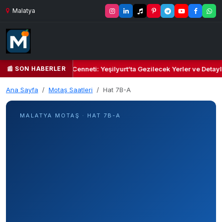
Malatya
📰 SON HABERLER
 Yeşil Kalbi ve Kültür Cenneti: Yeşilyurt’ta Gezilecek Yerler ve Detayl
Ana Sayfa
Motaş Saatleri
Hat 7B-A
MALATYA MOTAŞ · HAT 7B-A