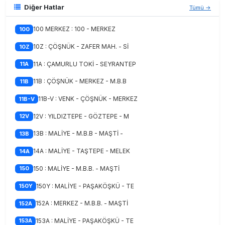
Diğer Hatlar
Tümü →
100 MERKEZ : 100 - MERKEZ
100
10Z : ÇÖŞNÜK - ZAFER MAH. - Sİ
10Z
11A : ÇAMURLU TOKİ - SEYRANTEP
11A
11B : ÇÖŞNÜK - MERKEZ - M.B.B
11B
11B-V : VENK - ÇÖŞNÜK - MERKEZ
11B-V
12V : YILDIZTEPE - GÖZTEPE - M
12V
13B : MALİYE - M.B.B - MAŞTİ -
13B
14A : MALİYE - TAŞTEPE - MELEK
14A
150 : MALİYE - M.B.B. - MAŞTİ
150
150Y : MALİYE - PAŞAKÖŞKÜ - TE
150Y
152A : MERKEZ - M.B.B. - MAŞTİ
152A
153A : MALİYE - PAŞAKÖŞKÜ - TE
153A