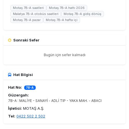
Motaş 7B-A saatleri
Motaş 7B-A hattı 2026
Malatya 7B-A otobüs saatleri
Motaş 7B-A gidiş dönüş
Motaş 7B-A pazar
Motaş 7B-A hafta içi
Sonraki Sefer
Bugün için sefer kalmadı
Hat Bilgisi
Hat No:
7B-A
Güzergah:
7B-A : MALİYE - SANAYİ - ADLİ TIP - YAKA MAH. - ABACI
İşletici:
MOTAŞ A.Ş.
Tel:
0422 502 2 502