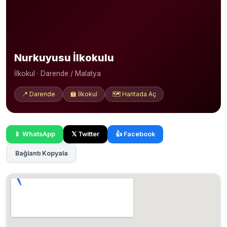
Nurkuyusu İlkokulu
İlkokul · Darende / Malatya
📍 Darende
🏫 İlkokul
🗺️ Haritada Aç
📱 WhatsApp
𝕏 Twitter
👍 Facebook
Bağlantı Kopyala