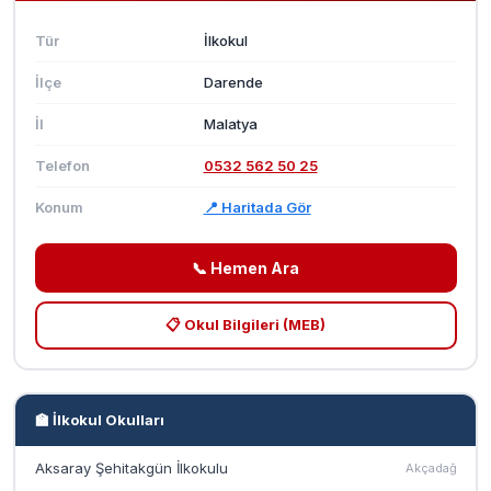
Tür
İlkokul
İlçe
Darende
İl
Malatya
Telefon
0532 562 50 25
Konum
📍 Haritada Gör
📞 Hemen Ara
📋 Okul Bilgileri (MEB)
🏫 İlkokul Okulları
Aksaray Şehitakgün İlkokulu
Akçadağ