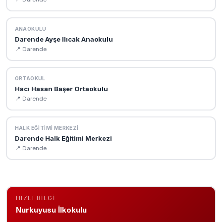
ANAOKULU
Darende Ayşe Ilıcak Anaokulu
📍 Darende
ORTAOKUL
Hacı Hasan Başer Ortaokulu
📍 Darende
HALK EĞITIMI MERKEZI
Darende Halk Eğitimi Merkezi
📍 Darende
HIZLI BILGI
Nurkuyusu İlkokulu