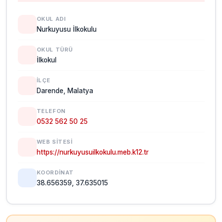
OKUL ADI
Nurkuyusu İlkokulu
OKUL TÜRÜ
İlkokul
İLÇE
Darende, Malatya
TELEFON
0532 562 50 25
WEB SITESI
https://nurkuyusuilkokulu.meb.k12.tr
KOORDINAT
38.656359, 37.635015