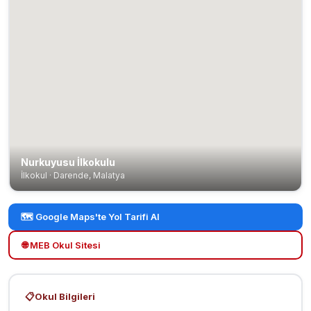
Nurkuyusu İlkokulu
İlkokul · Darende, Malatya
🗺️ Google Maps'te Yol Tarifi Al
🌐 MEB Okul Sitesi
📋
Okul Bilgileri