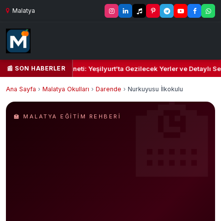
Malatya
📰 SON HABERLER
l Kalbi ve Kültür Cenneti: Yeşilyurt’ta Gezilecek Yerler ve Detaylı Sey
Ana Sayfa
›
Malatya Okulları
›
Darende
›
Nurkuyusu İlkokulu
🏫 MALATYA EĞITIM REHBERI