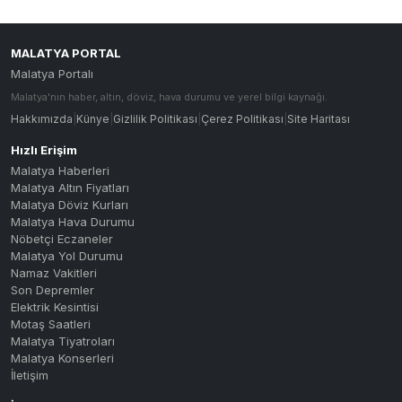
MALATYA PORTAL
Malatya Portalı
Malatya'nın haber, altın, döviz, hava durumu ve yerel bilgi kaynağı.
Hakkımızda
|
Künye
|
Gizlilik Politikası
|
Çerez Politikası
|
Site Haritası
Hızlı Erişim
Malatya Haberleri
Malatya Altın Fiyatları
Malatya Döviz Kurları
Malatya Hava Durumu
Nöbetçi Eczaneler
Malatya Yol Durumu
Namaz Vakitleri
Son Depremler
Elektrik Kesintisi
Motaş Saatleri
Malatya Tiyatroları
Malatya Konserleri
İletişim