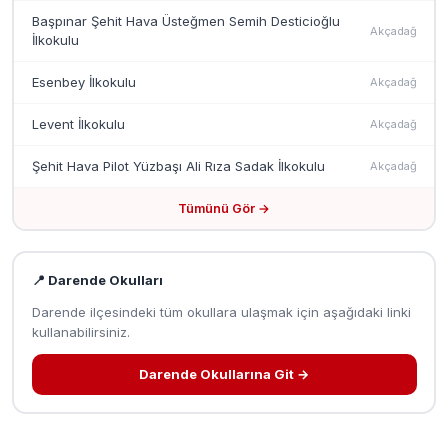
Başpınar Şehit Hava Üsteğmen Semih Desticioğlu
Akçadağ
İlkokulu
Esenbey İlkokulu
Akçadağ
Levent İlkokulu
Akçadağ
Şehit Hava Pilot Yüzbaşı Ali Rıza Sadak İlkokulu
Akçadağ
Tümünü Gör →
📍 Darende Okulları
Darende ilçesindeki tüm okullara ulaşmak için aşağıdaki linki
kullanabilirsiniz.
Darende Okullarına Git →