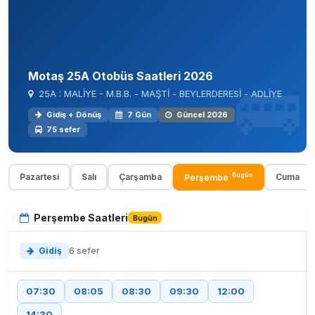
Motaş 25A Otobüs Saatleri 2026
25A : MALİYE - M.B.B. - MAŞTİ - BEYLERDERESİ - ADLİYE
Gidiş + Dönüş
7 Gün
Güncel 2026
75 sefer
Bugün
Pazartesi
Salı
Çarşamba
Cuma
Perşembe
Perşembe Saatleri
Bugün
Gidiş
6 sefer
07:30
08:05
08:30
09:30
12:00
14:30