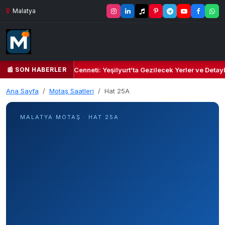
Malatya
📰 SON HABERLER
 Yeşil Kalbi ve Kültür Cenneti: Yeşilyurt’ta Gezilecek Yerler ve Detayl
Ana Sayfa
Motaş Saatleri
Hat 25A
MALATYA MOTAŞ · HAT 25A