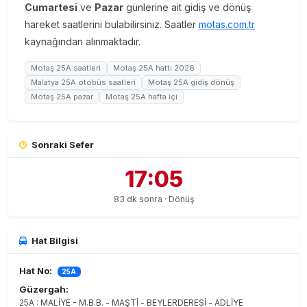
Cumartesi
ve
Pazar
günlerine ait gidiş ve dönüş
hareket saatlerini bulabilirsiniz. Saatler
motas.com.tr
kaynağından alınmaktadır.
Motaş 25A saatleri
Motaş 25A hattı 2026
Malatya 25A otobüs saatleri
Motaş 25A gidiş dönüş
Motaş 25A pazar
Motaş 25A hafta içi
Sonraki Sefer
17:05
83 dk sonra · Dönüş
Hat Bilgisi
Hat No:
25A
Güzergah:
25A : MALİYE - M.B.B. - MAŞTİ - BEYLERDERESİ - ADLİYE