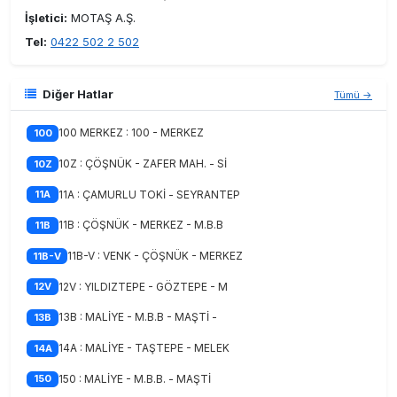
İşletici:
MOTAŞ A.Ş.
Tel:
0422 502 2 502
Diğer Hatlar
Tümü →
100 MERKEZ : 100 - MERKEZ
100
10Z : ÇÖŞNÜK - ZAFER MAH. - Sİ
10Z
11A : ÇAMURLU TOKİ - SEYRANTEP
11A
11B : ÇÖŞNÜK - MERKEZ - M.B.B
11B
11B-V : VENK - ÇÖŞNÜK - MERKEZ
11B-V
12V : YILDIZTEPE - GÖZTEPE - M
12V
13B : MALİYE - M.B.B - MAŞTİ -
13B
14A : MALİYE - TAŞTEPE - MELEK
14A
150 : MALİYE - M.B.B. - MAŞTİ
150