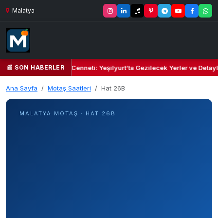
Malatya
📰 SON HABERLER
 Yeşil Kalbi ve Kültür Cenneti: Yeşilyurt’ta Gezilecek Yerler ve Detayl
Ana Sayfa
Motaş Saatleri
Hat 26B
MALATYA MOTAŞ · HAT 26B