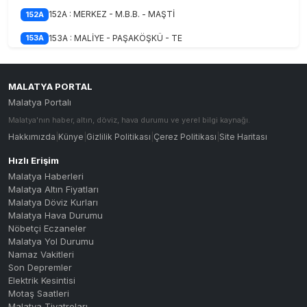
152A : MERKEZ - M.B.B. - MAŞTİ
152A
153A : MALİYE - PAŞAKÖŞKÜ - TE
153A
153B : MALİYE - M.B.B. - MAŞTİ
153B
15A : AKPINAR - H.HALİL ÇİFTLİ
15A
MALATYA PORTAL
Malatya Portalı
15A-C : AKPINAR - H.HALİL ÇİFT
15A-C
Malatya'nın haber, altın, döviz, hava durumu ve yerel bilgi kaynağı.
16B : MALİYE - ORDUZU - BAHÇEB
16B
Hakkımızda
|
Künye
|
Gizlilik Politikası
|
Çerez Politikası
|
Site Haritası
16C : İNÖNÜ UNV. - CANKOÇ
16C
Hızlı Erişim
Malatya Haberleri
16K : MALİYE - ÇEVRE YOLU - TE
16K
Malatya Altın Fiyatları
Malatya Döviz Kurları
16M : MALİYE - ÇEVRE YOLU - MA
16M
Malatya Hava Durumu
Nöbetçi Eczaneler
17A : KARAKAVAK - M.B.B. - AKP
17A
Malatya Yol Durumu
17B : GÜNGÖR - FAHRİ KAYAHAN -
17B
Namaz Vakitleri
Son Depremler
17C : ŞENTEPE - TECDE - GÜNEY
17C
Elektrik Kesintisi
Motaş Saatleri
18A : MERKEZ - ÇİLESİZ - TECDE
18A
Malatya Tiyatroları