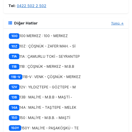
Tel:
0422 502 2 502
Diğer Hatlar
Tümü →
100 MERKEZ : 100 - MERKEZ
100
10Z : ÇÖŞNÜK - ZAFER MAH. - Sİ
10Z
11A : ÇAMURLU TOKİ - SEYRANTEP
11A
11B : ÇÖŞNÜK - MERKEZ - M.B.B
11B
11B-V : VENK - ÇÖŞNÜK - MERKEZ
11B-V
12V : YILDIZTEPE - GÖZTEPE - M
12V
13B : MALİYE - M.B.B - MAŞTİ -
13B
14A : MALİYE - TAŞTEPE - MELEK
14A
150 : MALİYE - M.B.B. - MAŞTİ
150
150Y : MALİYE - PAŞAKÖŞKÜ - TE
150Y