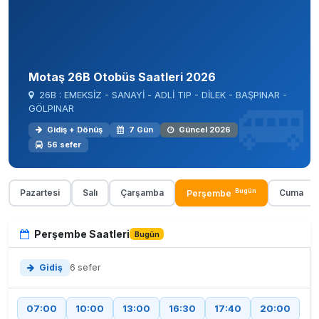
Motaş 26B Otobüs Saatleri 2026
26B : EMEKSİZ - SANAYİ - ADLİ TIP - DİLEK - BAŞPINAR -
GÖLPINAR
Gidiş + Dönüş
7 Gün
Güncel 2026
56 sefer
Bugün
Pazartesi
Salı
Çarşamba
Cuma
Perşembe
Perşembe Saatleri
Bugün
Gidiş
6 sefer
07:00
10:00
13:00
16:30
17:40
20:00