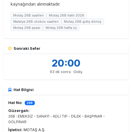
kaynağından alınmaktadır.
Motaş 26B saatleri
Motaş 26B hattı 2026
Malatya 26B otobüs saatleri
Motaş 26B gidiş dönüş
Motaş 26B pazar
Motaş 26B hafta içi
Sonraki Sefer
20:00
93 dk sonra · Gidiş
Hat Bilgisi
Hat No:
26B
Güzergah:
26B : EMEKSİZ - SANAYİ - ADLİ TIP - DİLEK - BAŞPINAR -
GÖLPINAR
İşletici:
MOTAŞ A.Ş.