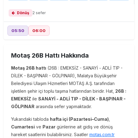
Dönüş
2 sefer
05:50
06:00
Motaş 26B Hattı Hakkında
Motaş 26B hattı
(26B : EMEKSİZ - SANAYİ - ADLİ TIP -
DİLEK - BAŞPINAR - GÖLPINAR), Malatya Büyükşehir
Belediyesi Ulaşım Hizmetleri MOTAŞ A.Ş. tarafından
işletilen şehir içi toplu taşıma hatlarından biridir. Hat,
26B :
EMEKSİZ
ile
SANAYİ - ADLİ TIP - DİLEK - BAŞPINAR -
GÖLPINAR
arasında sefer yapmaktadır.
Yukarıdaki tabloda
hafta içi (Pazartesi–Cuma)
,
Cumartesi
ve
Pazar
günlerine ait gidiş ve dönüş
hareket saatlerini bulabilirsiniz. Saatler
motas.com.tr