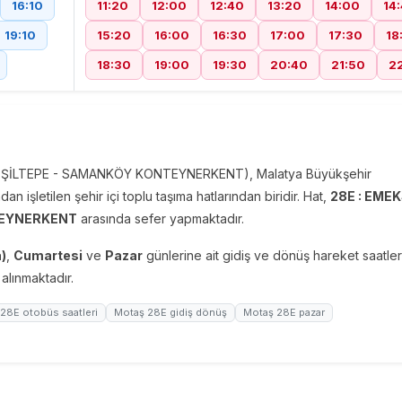
16:10
11:20
12:00
12:40
13:20
14:00
14
19:10
15:20
16:00
16:30
17:00
17:30
18
18:30
19:00
19:30
20:40
21:50
2
YEŞİLTEPE - SAMANKÖY KONTEYNERKENT), Malatya Büyükşehir
n işletilen şehir içi toplu taşıma hatlarından biridir. Hat,
28E : EMEK
TEYNERKENT
arasında sefer yapmaktadır.
)
,
Cumartesi
ve
Pazar
günlerine ait gidiş ve dönüş hareket saatler
lınmaktadır.
 28E otobüs saatleri
Motaş 28E gidiş dönüş
Motaş 28E pazar