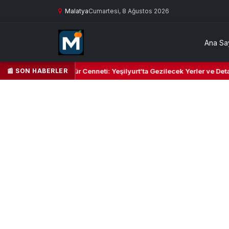
Malatya
Cumartesi, 8 Ağustos 2026
Ana Sa
📰 SON HABERLER
n Yeşil Kalbi ve Kültür Cenneti: Yeşilyurt’ta Gezilecek Yerler ve Detay