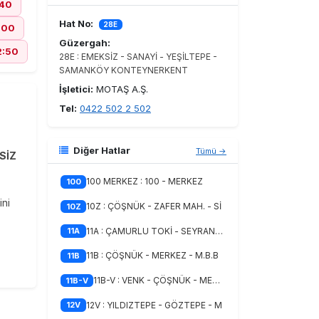
:40
Hat No:
28E
:00
Güzergah:
2:50
28E : EMEKSİZ - SANAYİ - YEŞİLTEPE -
SAMANKÖY KONTEYNERKENT
İşletici:
MOTAŞ A.Ş.
Tel:
0422 502 2 502
Diğer Hatlar
Tümü →
SİZ
100 MERKEZ : 100 - MERKEZ
100
ini
10Z : ÇÖŞNÜK - ZAFER MAH. - Sİ
10Z
11A : ÇAMURLU TOKİ - SEYRANTEP
11A
11B : ÇÖŞNÜK - MERKEZ - M.B.B
11B
11B-V : VENK - ÇÖŞNÜK - MERKEZ
11B-V
12V : YILDIZTEPE - GÖZTEPE - M
12V