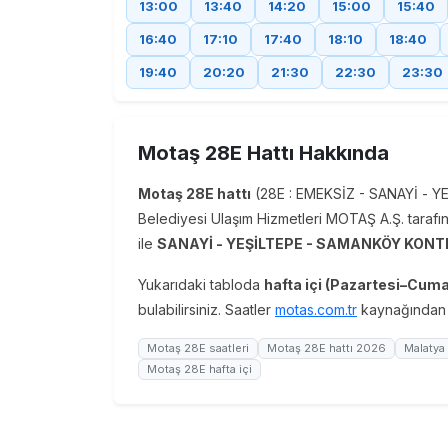
13:00
13:40
14:20
15:00
15:40
16:40
17:10
17:40
18:10
18:40
19:40
20:20
21:30
22:30
23:30
Motaş 28E Hattı Hakkında
Motaş 28E hattı
(28E : EMEKSİZ - SANAYİ - 
Belediyesi Ulaşım Hizmetleri MOTAŞ A.Ş. tarafında
ile
SANAYİ - YEŞİLTEPE - SAMANKÖY KON
Yukarıdaki tabloda
hafta içi (Pazartesi–Cuma
bulabilirsiniz. Saatler
motas.com.tr
kaynağından a
Motaş 28E saatleri
Motaş 28E hattı 2026
Malatya
Motaş 28E hafta içi