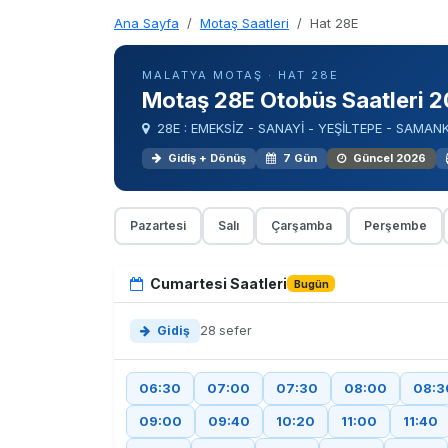
Ana Sayfa
Motaş Saatleri
Hat 28E
MALATYA MOTAŞ · HAT 28E
Motaş 28E Otobüs Saatleri 
28E : EMEKSİZ - SANAYİ - YEŞİLTEPE - SAM
Gidiş + Dönüş
7 Gün
Güncel 2026
Pazartesi
Salı
Çarşamba
Perşembe
Cumartesi Saatleri
Bugün
Gidiş
28 sefer
06:30
07:00
07:30
08:00
08:3
09:00
09:40
10:20
11:00
11:40