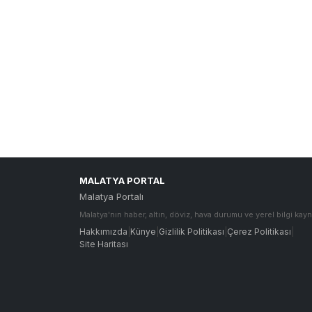
MALATYA PORTAL
Malatya Portalı
Malatya'nın haber, altın, döviz, hava durumu ve yerel bilgi kayn
Hakkımızda
|
Künye
|
Gizlilik Politikası
|
Çerez Politikası
|
Site Haritası