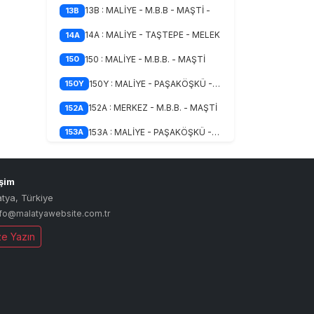
13B : MALİYE - M.B.B - MAŞTİ -
13B
14A : MALİYE - TAŞTEPE - MELEK
14A
150 : MALİYE - M.B.B. - MAŞTİ
150
150Y : MALİYE - PAŞAKÖŞKÜ - TE
150Y
152A : MERKEZ - M.B.B. - MAŞTİ
152A
153A : MALİYE - PAŞAKÖŞKÜ - TE
153A
153B : MALİYE - M.B.B. - MAŞTİ
153B
15A : AKPINAR - H.HALİL ÇİFTLİ
15A
işim
atya
,
Türkiye
15A-C : AKPINAR - H.HALİL ÇİFT
15A-C
nfo@malatyawebsite.com.tr
16B : MALİYE - ORDUZU - BAHÇEB
16B
ze Yazın
16C : İNÖNÜ UNV. - CANKOÇ
16C
16K : MALİYE - ÇEVRE YOLU - TE
16K
16M : MALİYE - ÇEVRE YOLU - MA
16M