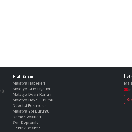
Hızlı Erişim
İlet
Malatya Haberleri
Mal
Malatya Altın Fiyatları
i
ağı.
Malatya Döviz Kurları
Bi
Malatya Hava Durumu
Nöbetçi Eczaneler
Malatya Yol Durumu
Namaz Vakitleri
Son Depremler
Elektrik Kesintisi