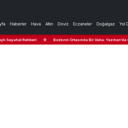
yfa
Haberler
Hava
Altın
Döviz
Eczaneler
Doğalgaz
Yol 
lı Seyahat Rehberi
◆
Bozkırın Ortasında Bir Vaha: Yazıhan’da Ge