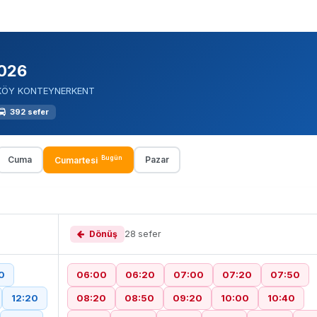
2026
ANKÖY KONTEYNERKENT
392 sefer
Bugün
Cuma
Pazar
Cumartesi
Dönüş
28 sefer
0
06:00
06:20
07:00
07:20
07:50
12:20
08:20
08:50
09:20
10:00
10:40