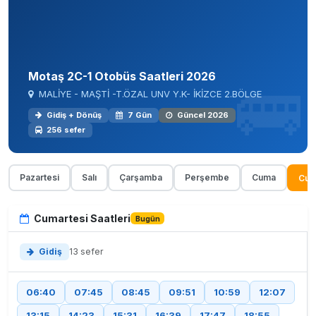
Motaş 2C-1 Otobüs Saatleri 2026
MALİYE - MAŞTİ -T.ÖZAL UNV Y.K- İKİZCE 2.BÖLGE
Gidiş + Dönüş
7 Gün
Güncel 2026
256 sefer
Pazartesi
Salı
Çarşamba
Perşembe
Cuma
Cum
Cumartesi Saatleri
Bugün
Gidiş
13 sefer
06:40
07:45
08:45
09:51
10:59
12:07
13:15
14:23
15:31
16:39
17:47
18:55