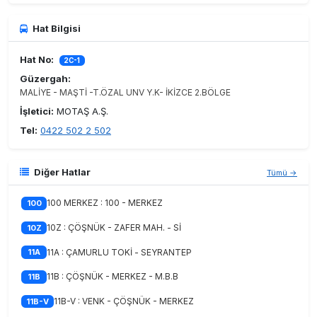
Hat Bilgisi
Hat No:
2C-1
Güzergah:
MALİYE - MAŞTİ -T.ÖZAL UNV Y.K- İKİZCE 2.BÖLGE
İşletici:
MOTAŞ A.Ş.
Tel:
0422 502 2 502
Diğer Hatlar
Tümü →
100 MERKEZ : 100 - MERKEZ
100
10Z : ÇÖŞNÜK - ZAFER MAH. - Sİ
10Z
11A : ÇAMURLU TOKİ - SEYRANTEP
11A
11B : ÇÖŞNÜK - MERKEZ - M.B.B
11B
11B-V : VENK - ÇÖŞNÜK - MERKEZ
11B-V