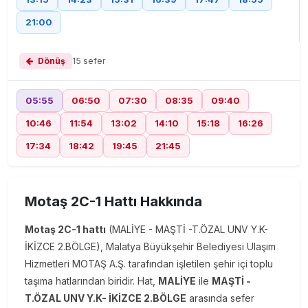
21:00
Dönüş
15 sefer
05:55
06:50
07:30
08:35
09:40
10:46
11:54
13:02
14:10
15:18
16:26
17:34
18:42
19:45
21:45
Motaş 2C-1 Hattı Hakkında
Motaş 2C-1 hattı
(MALİYE - MAŞTİ -T.ÖZAL UNV Y.K-
İKİZCE 2.BÖLGE), Malatya Büyükşehir Belediyesi Ulaşım
Hizmetleri MOTAŞ A.Ş. tarafından işletilen şehir içi toplu
taşıma hatlarından biridir. Hat,
MALİYE
ile
MAŞTİ -
T.ÖZAL UNV Y.K- İKİZCE 2.BÖLGE
arasında sefer