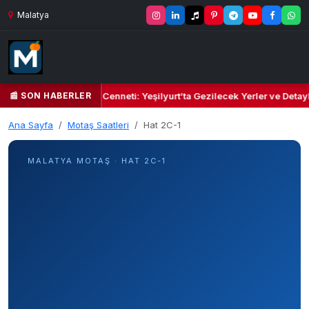
Malatya
📰 SON HABERLER
 Yeşil Kalbi ve Kültür Cenneti: Yeşilyurt’ta Gezilecek Yerler ve Detayl
Ana Sayfa
Motaş Saatleri
Hat 2C-1
MALATYA MOTAŞ · HAT 2C-1