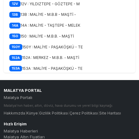
12V : YILDIZTEPE - GÖZTEPE - M
12V
13B : MALİYE - M.B.B - MAŞTİ -
13B
14A : MALİYE - TAŞTEPE - MELEK
14A
150 : MALİYE - M.B.B. - MAŞTİ
150
150Y : MALİYE - PAŞAKÖŞKÜ - TE
150Y
152A : MERKEZ - M.B.B. - MAŞTİ
152A
153A : MALİYE - PAŞAKÖŞKÜ - TE
153A
153B : MALİYE - M.B.B. - MAŞTİ
153B
15A : AKPINAR - H.HALİL ÇİFTLİ
15A
MALATYA PORTAL
Malatya Portalı
15A-C : AKPINAR - H.HALİL ÇİFT
15A-C
Malatya'nın haber, altın, döviz, hava durumu ve yerel bilgi kaynağı.
16B : MALİYE - ORDUZU - BAHÇEB
16B
Hakkımızda
|
Künye
|
Gizlilik Politikası
|
Çerez Politikası
|
Site Haritası
16C : İNÖNÜ UNV. - CANKOÇ
16C
Hızlı Erişim
Malatya Haberleri
16K : MALİYE - ÇEVRE YOLU - TE
16K
Malatya Altın Fiyatları