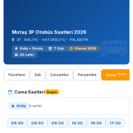
Motaş 3P Otobüs Saatleri 2026
3P : MALİYE - HATUNSUYU - PALABIYIK
Gidiş + Dönüş
7 Gün
Güncel 2026
40 sefer
Bugün
Pazartesi
Salı
Çarşamba
Perşembe
Cuma
Cuma Saatleri
Bugün
Gidiş
6 sefer
06:30
08:30
09:30
14:30
16:30
17:30