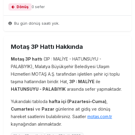
Dönüş
0 sefer
Bu gün dönüş saati yok.
Motaş 3P Hattı Hakkında
Motaş 3P hattı
(3P : MALİYE - HATUNSUYU -
PALABIYIK), Malatya Büyükşehir Belediyesi Ulaşım
Hizmetleri MOTAŞ A.Ş. tarafından işletilen şehir içi toplu
taşıma hatlarından biridir. Hat,
3P : MALİYE
ile
HATUNSUYU - PALABIYIK
arasında sefer yapmaktadır.
Yukarıdaki tabloda
hafta içi (Pazartesi–Cuma)
,
Cumartesi
ve
Pazar
günlerine ait gidiş ve dönüş
hareket saatlerini bulabilirsiniz. Saatler
motas.com.tr
kaynağından alınmaktadır.