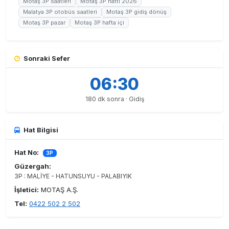
Motaş 3P saatleri
Motaş 3P hattı 2026
Malatya 3P otobüs saatleri
Motaş 3P gidiş dönüş
Motaş 3P pazar
Motaş 3P hafta içi
Sonraki Sefer
06:30
180 dk sonra · Gidiş
Hat Bilgisi
Hat No:
3P
Güzergah:
3P : MALİYE - HATUNSUYU - PALABIYIK
İşletici:
MOTAŞ A.Ş.
Tel:
0422 502 2 502