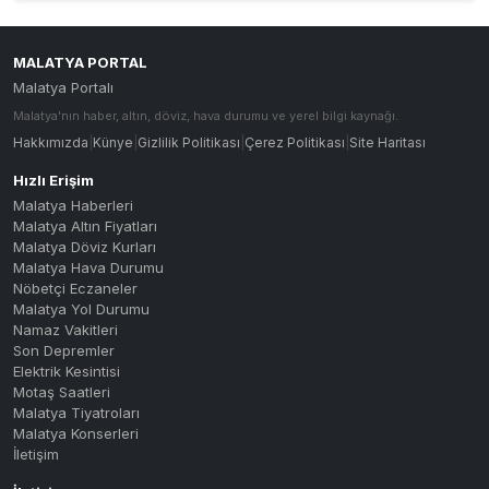
153B : MALİYE - M.B.B. - MAŞTİ
153B
15A : AKPINAR - H.HALİL ÇİFTLİ
15A
MALATYA PORTAL
Malatya Portalı
15A-C : AKPINAR - H.HALİL ÇİFT
15A-C
Malatya'nın haber, altın, döviz, hava durumu ve yerel bilgi kaynağı.
16B : MALİYE - ORDUZU - BAHÇEB
16B
Hakkımızda
|
Künye
|
Gizlilik Politikası
|
Çerez Politikası
|
Site Haritası
16C : İNÖNÜ UNV. - CANKOÇ
16C
Hızlı Erişim
Malatya Haberleri
16K : MALİYE - ÇEVRE YOLU - TE
16K
Malatya Altın Fiyatları
Malatya Döviz Kurları
16M : MALİYE - ÇEVRE YOLU - MA
16M
Malatya Hava Durumu
Nöbetçi Eczaneler
17A : KARAKAVAK - M.B.B. - AKP
17A
Malatya Yol Durumu
17B : GÜNGÖR - FAHRİ KAYAHAN -
17B
Namaz Vakitleri
Son Depremler
17C : ŞENTEPE - TECDE - GÜNEY
17C
Elektrik Kesintisi
Motaş Saatleri
18A : MERKEZ - ÇİLESİZ - TECDE
18A
Malatya Tiyatroları
Malatya Konserleri
18A-Ç : MERKEZ - ÇİLESİZ - TEC
18A-C
İletişim
MERKEZ - ÇİLESİZ - TECDE - GED
18A-Ç