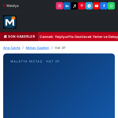
Malatya
📰 SON HABERLER
n Yeşil Kalbi ve Kültür Cenneti: Yeşilyurt’ta Gezilecek Yerler ve Detay
Ana Sayfa
Motaş Saatleri
Hat 3P
MALATYA MOTAŞ · HAT 3P