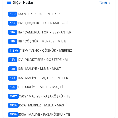
Diğer Hatlar
Tümü →
100 MERKEZ : 100 - MERKEZ
100
10Z : ÇÖŞNÜK - ZAFER MAH. - Sİ
10Z
11A : ÇAMURLU TOKİ - SEYRANTEP
11A
11B : ÇÖŞNÜK - MERKEZ - M.B.B
11B
11B-V : VENK - ÇÖŞNÜK - MERKEZ
11B-V
12V : YILDIZTEPE - GÖZTEPE - M
12V
13B : MALİYE - M.B.B - MAŞTİ -
13B
14A : MALİYE - TAŞTEPE - MELEK
14A
150 : MALİYE - M.B.B. - MAŞTİ
150
150Y : MALİYE - PAŞAKÖŞKÜ - TE
150Y
152A : MERKEZ - M.B.B. - MAŞTİ
152A
153A : MALİYE - PAŞAKÖŞKÜ - TE
153A