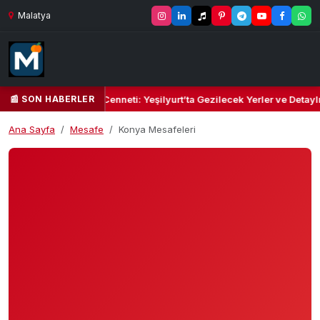
Malatya
📰 SON HABERLER
Yeşil Kalbi ve Kültür Cenneti: Yeşilyurt’ta Gezilecek Yerler ve Detaylı
Ana Sayfa
Mesafe
Konya Mesafeleri