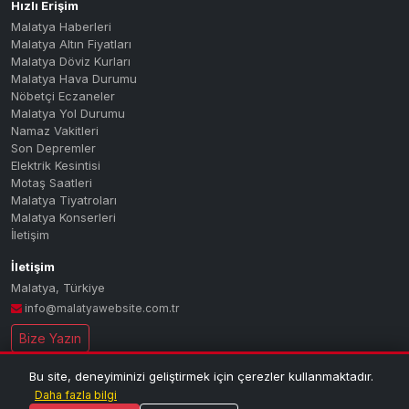
Hızlı Erişim
Bolu
Malatya Haberleri
Burdur
Malatya Altın Fiyatları
Bursa
Malatya Döviz Kurları
Malatya Hava Durumu
Çanakkale
Nöbetçi Eczaneler
Çankırı
Malatya Yol Durumu
Namaz Vakitleri
Çorum
Son Depremler
Denizli
Elektrik Kesintisi
Diyarbakır
Motaş Saatleri
Malatya Tiyatroları
Düzce
Malatya Konserleri
Edirne
İletişim
Elazığ
İletişim
Erzincan
Malatya
,
Türkiye
Erzurum
info@malatyawebsite.com.tr
Eskişehir
Bize Yazın
Gaziantep
Giresun
Bu site, deneyiminizi geliştirmek için çerezler kullanmaktadır.
© 2026 MALATYA PORTAL — Tüm hakları saklıdır.
| Malatya'nın dijital
Gümüşhane
Daha fazla bilgi
haber ve bilgi portalı