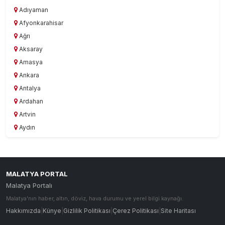
Adıyaman
Afyonkarahisar
Ağrı
Aksaray
Amasya
Ankara
Antalya
Ardahan
Artvin
Aydın
Balıkesir
Bartın
Batman
MALATYA PORTAL
Bayburt
Malatya Portalı
Bilecik
Malatya'nın haber, altın, döviz, hava durumu ve yerel bilgi kaynağı.
Bingöl
Hakkımızda
|
Künye
|
Gizlilik Politikası
|
Çerez Politikası
|
Site Haritası
Bitlis