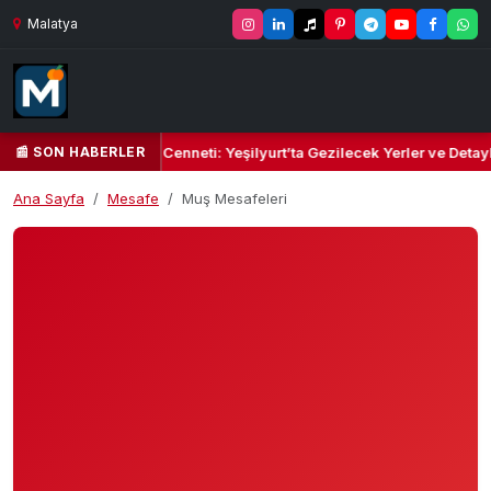
Malatya
📰 SON HABERLER
 Yeşil Kalbi ve Kültür Cenneti: Yeşilyurt’ta Gezilecek Yerler ve Detayl
Ana Sayfa
Mesafe
Muş Mesafeleri