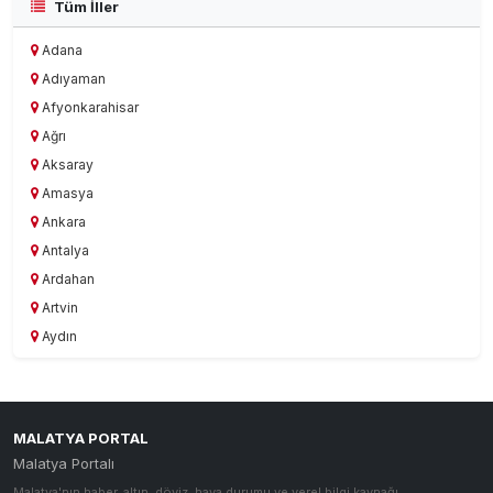
Tüm İller
Adana
Adıyaman
Afyonkarahisar
Ağrı
Aksaray
Amasya
Ankara
Antalya
Ardahan
Artvin
Aydın
Balıkesir
Bartın
Batman
MALATYA PORTAL
Bayburt
Malatya Portalı
Bilecik
Malatya'nın haber, altın, döviz, hava durumu ve yerel bilgi kaynağı.