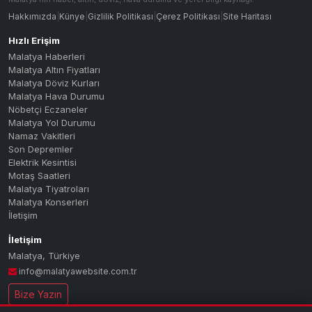
Bingöl
Hakkımızda
|
Künye
|
Gizlilik Politikası
|
Çerez Politikası
|
Site Haritası
Bitlis
Hızlı Erişim
Bolu
Malatya Haberleri
Burdur
Malatya Altın Fiyatları
Bursa
Malatya Döviz Kurları
Malatya Hava Durumu
Çanakkale
Nöbetçi Eczaneler
Çankırı
Malatya Yol Durumu
Namaz Vakitleri
Çorum
Son Depremler
Denizli
Elektrik Kesintisi
Diyarbakır
Motaş Saatleri
Malatya Tiyatroları
Düzce
Malatya Konserleri
Edirne
İletişim
Elazığ
İletişim
Erzincan
Malatya
,
Türkiye
Erzurum
info@malatyawebsite.com.tr
Eskişehir
Bize Yazın
Gaziantep