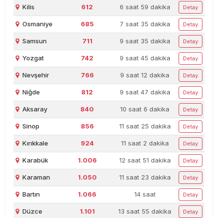
Kilis
612
6 saat 59 dakika
Detay
Osmaniye
685
7 saat 35 dakika
Detay
Samsun
711
9 saat 35 dakika
Detay
Yozgat
742
9 saat 45 dakika
Detay
Nevşehir
766
9 saat 12 dakika
Detay
Niğde
812
9 saat 47 dakika
Detay
Aksaray
840
10 saat 6 dakika
Detay
Sinop
856
11 saat 25 dakika
Detay
Kırıkkale
924
11 saat 2 dakika
Detay
Karabük
1.006
12 saat 51 dakika
Detay
Karaman
1.050
11 saat 23 dakika
Detay
Bartın
1.066
14 saat
Detay
Düzce
1.101
13 saat 55 dakika
Detay