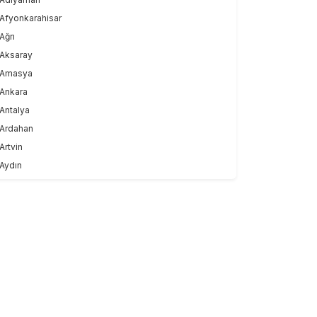
Afyonkarahisar
Ağrı
Aksaray
Amasya
Ankara
Antalya
Ardahan
Artvin
Aydın
Balıkesir
Bartın
Batman
Bayburt
Bilecik
Bingöl
Bitlis
Bolu