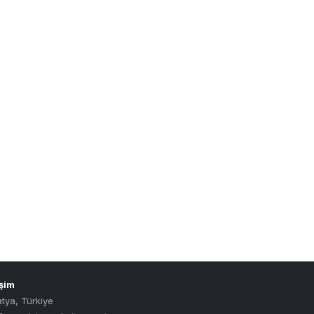
Burdur
Bursa
Çanakkale
Çankırı
Çorum
Denizli
Diyarbakır
Düzce
Edirne
Elazığ
Erzincan
Erzurum
Eskişehir
Gaziantep
Giresun
işim
Gümüşhane
atya
,
Türkiye
Hakkari