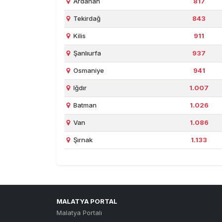
Ardahan
817
Tekirdağ
843
Kilis
911
Şanlıurfa
937
Osmaniye
941
Iğdır
1.007
Batman
1.026
Van
1.086
Şırnak
1.133
MALATYA PORTAL
Malatya Portalı