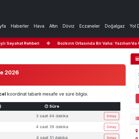
yfa
Haberler
Hava
Altın
Döviz
Eczaneler
Doğalgaz
Yol 
lı Seyahat Rehberi
◆
Bozkırın Ortasında Bir Vaha: Yazıhan’da Ge
fe 2026
cel
koordinat tabanlı mesafe ve süre bilgisi.
)
Süre
3 saat 44 dakika
Detay
4 saat 39 dakika
Detay
4 saat 51 dakika
Detay