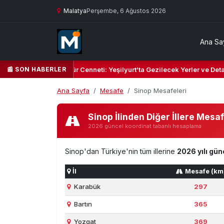
Malatya
Perşembe, 6 Ağustos 2026
Ana Sa
📰 SON HABERLER
ın Yeşil Kalbi ve Kültür Cenneti: Yeşilyurt’ta Gezilecek Yerler ve Detay
Ana Sayfa
Mesafe
Sinop Mesafeleri
Sinop İlinden Diğer İllere Mesa
2026 güncel koordinat tabanlı hesaplama
Sinop'dan Türkiye'nin tüm illerine
2026 yılı gün
İl
Mesafe (km
Karabük
297
Bartın
365
Yozgat
369