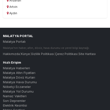
Ardahan
Artvin
Aydın
Balıkesir
Bartın
Batman
MALATYA PORTAL
Bayburt
Malatya Portalı
Bilecik
Malatya'nın haber, altın, döviz, hava durumu ve yerel bilgi kaynağı.
Bingöl
Hakkımızda
|
Künye
|
Gizlilik Politikası
|
Çerez Politikası
|
Site Haritası
Bitlis
Hızlı Erişim
Bolu
Malatya Haberleri
Burdur
Malatya Altın Fiyatları
Bursa
Malatya Döviz Kurları
Malatya Hava Durumu
Çanakkale
Nöbetçi Eczaneler
Çankırı
Malatya Yol Durumu
Namaz Vakitleri
Çorum
Son Depremler
Denizli
Elektrik Kesintisi
Diyarbakır