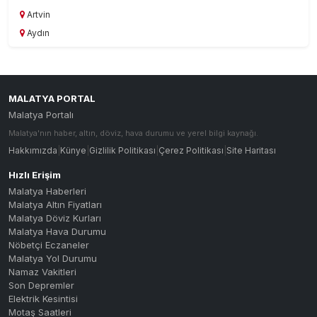
Artvin
Aydın
Balıkesir
Bartın
Batman
MALATYA PORTAL
Bayburt
Malatya Portalı
Bilecik
Malatya'nın haber, altın, döviz, hava durumu ve yerel bilgi kaynağı.
Bingöl
Hakkımızda
|
Künye
|
Gizlilik Politikası
|
Çerez Politikası
|
Site Haritası
Bitlis
Hızlı Erişim
Bolu
Malatya Haberleri
Burdur
Malatya Altın Fiyatları
Bursa
Malatya Döviz Kurları
Malatya Hava Durumu
Çanakkale
Nöbetçi Eczaneler
Çankırı
Malatya Yol Durumu
Namaz Vakitleri
Çorum
Son Depremler
Denizli
Elektrik Kesintisi
Diyarbakır
Motaş Saatleri