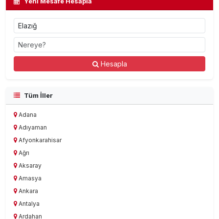
Yeni Mesafe Hesapla
Hesapla
Tüm İller
Adana
Adıyaman
Afyonkarahisar
Ağrı
Aksaray
Amasya
Ankara
Antalya
Ardahan